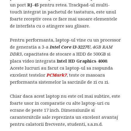
un port
RJ-45
pentru retea. Trackpad-ul multi-
touch integrat in pachetul de tastatura, este unul
foarte receptiv ceea ce face mai usoare elementele
de interfata cu o atingere sau glisare.
Pentru performanta, laptop-ul vine cu un processor
de generatia a 3-a
Intel Core i3-3227U
,
4GB RAM
DDR3
, capacitatea de stocare a HDD de 500GB si
placa video integrata
Intel HD Graphics 4000
.
Aceste lucruri au facut ca laptop-ul sa raspunda
excelent testelor
PCMark7
, teste ce masoara
performanta sistemelor la sarcinile de zi cu zi.
Chiar daca acest laptop nu este cel mai subtire, este
foarte usor in comparatie cu alte laptop-uri cu
ecrane de peste 17 inch. Dimensiunile si
carantersitcile sale reprezinta un excelent avantaj
pentru calatorii frecvente, studenti, s.a.m.d.