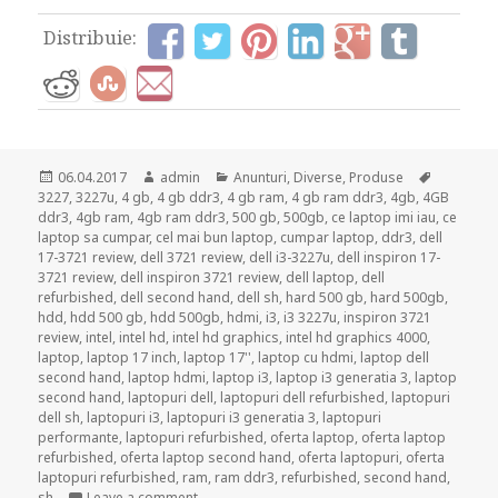
Distribuie:
Posted
Author
Categories
Tags
06.04.2017
admin
Anunturi
,
Diverse
,
Produse
on
3227
,
3227u
,
4 gb
,
4 gb ddr3
,
4 gb ram
,
4 gb ram ddr3
,
4gb
,
4GB
ddr3
,
4gb ram
,
4gb ram ddr3
,
500 gb
,
500gb
,
ce laptop imi iau
,
ce
laptop sa cumpar
,
cel mai bun laptop
,
cumpar laptop
,
ddr3
,
dell
17-3721 review
,
dell 3721 review
,
dell i3-3227u
,
dell inspiron 17-
3721 review
,
dell inspiron 3721 review
,
dell laptop
,
dell
refurbished
,
dell second hand
,
dell sh
,
hard 500 gb
,
hard 500gb
,
hdd
,
hdd 500 gb
,
hdd 500gb
,
hdmi
,
i3
,
i3 3227u
,
inspiron 3721
review
,
intel
,
intel hd
,
intel hd graphics
,
intel hd graphics 4000
,
laptop
,
laptop 17 inch
,
laptop 17''
,
laptop cu hdmi
,
laptop dell
second hand
,
laptop hdmi
,
laptop i3
,
laptop i3 generatia 3
,
laptop
second hand
,
laptopuri dell
,
laptopuri dell refurbished
,
laptopuri
dell sh
,
laptopuri i3
,
laptopuri i3 generatia 3
,
laptopuri
performante
,
laptopuri refurbished
,
oferta laptop
,
oferta laptop
refurbished
,
oferta laptop second hand
,
oferta laptopuri
,
oferta
laptopuri refurbished
,
ram
,
ram ddr3
,
refurbished
,
second hand
,
on DELL Inspiron 17-3721 | Scurt review
sh
Leave a comment