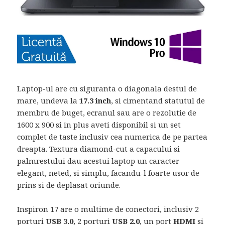
Laptop-ul are cu siguranta o diagonala destul de
mare, undeva la
17.3 inch
, si cimentand statutul de
membru de buget, ecranul sau are o rezolutie de
1600 x 900 si in plus aveti disponibil si un set
complet de taste inclusiv cea numerica de pe partea
dreapta. Textura diamond-cut a capacului si
palmrestului dau acestui laptop un caracter
elegant, neted, si simplu, facandu-l foarte usor de
prins si de deplasat oriunde.
Inspiron 17 are o multime de conectori, inclusiv 2
porturi
USB 3.0
, 2 porturi
USB 2.0
, un port
HDMI
si