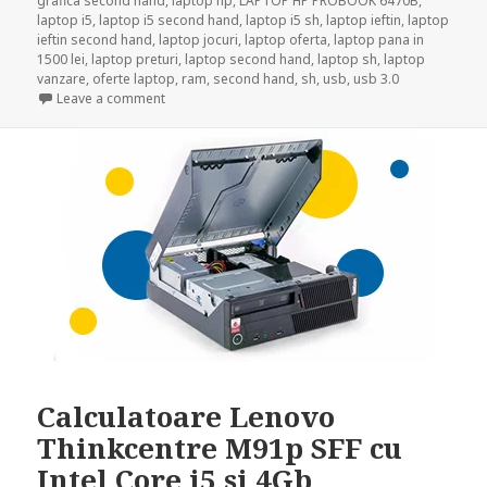
grafica second hand
,
laptop hp
,
LAPTOP HP PROBOOK 6470B
,
laptop i5
,
laptop i5 second hand
,
laptop i5 sh
,
laptop ieftin
,
laptop
ieftin second hand
,
laptop jocuri
,
laptop oferta
,
laptop pana in
1500 lei
,
laptop preturi
,
laptop second hand
,
laptop sh
,
laptop
vanzare
,
oferte laptop
,
ram
,
second hand
,
sh
,
usb
,
usb 3.0
on Recomandari laptop sub 1500 de lei | Interlink
Leave a comment
Calculatoare Lenovo
Thinkcentre M91p SFF cu
Intel Core i5 si 4Gb