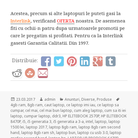
Acestea, precum si alte laptopuri le puteti gasi la
Interlink
, verificand
OFERTA
noastra. De asemenea
fiti cu ochii-n patru dupa urmatoarele promotii pe
care le pregatim si profitati. Pentru ca la Interlink
gasesti Garantia Calitatii. Din 1997.
Distribuie:
Posted
Author
Categories
Tags
23.03.2017
admin
Anunturi
,
Diverse
,
Produse
on
4gb ram
,
8gb ram
,
caut laptop
,
ce laptop imi iau
,
ce laptop sa
cumpar
,
cel mai
,
cel mai bun laptop
,
cum aleg laptop
,
cum sa iti iei
laptop
,
cumpar laptop
,
ddr3
,
HP ELITEBOOK 2570P
,
HP ELITEBOOK
8470P
,
i5
,
i5 generatia 3
,
i5 generatia a 3-a
,
intel
,
laptop
,
laptop
1500 lei
,
laptop 2017
,
laptop 8gb ram
,
laptop 8gb ram second
hand
,
laptop 8gb ram sh
,
laptop bun
,
laptop cu usb 3.0
,
laptop