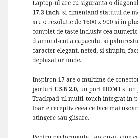
Laptop-ul are cu siguranta o diagona
17.3 inch
, si cimentand statutul de 
are o rezolutie de 1600 x 900 si in plu
complet de taste inclusiv cea numeric
diamond-cut a capacului si palmrestu
caracter elegant, neted, si simplu, fac
deplasat oriunde.
Inspiron 17 are o multime de conector
porturi
USB 2.0
, un port
HDMI
si un
Trackpad-ul multi-touch integrat in p
foarte receptiv ceea ce face mai usoar
atingere sau glisare.
Pentru performanta, laptop-ul vine cu