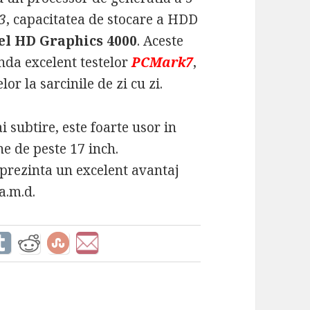
3
, capacitatea de stocare a HDD
el HD Graphics 4000
. Aceste
unda excelent testelor
PCMark7
,
r la sarcinile de zi cu zi.
i subtire, este foarte usor in
ne de peste 17 inch.
eprezinta un excelent avantaj
a.m.d.