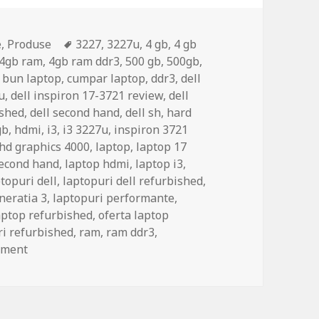
Tags
e
,
Produse
3227
,
3227u
,
4 gb
,
4 gb
4gb ram
,
4gb ram ddr3
,
500 gb
,
500gb
,
i bun laptop
,
cumpar laptop
,
ddr3
,
dell
u
,
dell inspiron 17-3721 review
,
dell
ished
,
dell second hand
,
dell sh
,
hard
gb
,
hdmi
,
i3
,
i3 3227u
,
inspiron 3721
 hd graphics 4000
,
laptop
,
laptop 17
second hand
,
laptop hdmi
,
laptop i3
,
topuri dell
,
laptopuri dell refurbished
,
neratia 3
,
laptopuri performante
,
aptop refurbished
,
oferta laptop
ri refurbished
,
ram
,
ram ddr3
,
on DELL Inspiron 17-3721 | Scurt review
mment