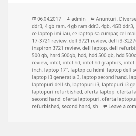
Posted
Author
Categories
06.04.2017
admin
Anunturi
,
Divers
on
ddr3
,
4 gb ram
,
4 gb ram ddr3
,
4gb
,
4GB ddr3
,
ce laptop imi iau
,
ce laptop sa cumpar
,
cel ma
17-3721 review
,
dell 3721 review
,
dell i3-3227
inspiron 3721 review
,
dell laptop
,
dell refurb
500 gb
,
hard 500gb
,
hdd
,
hdd 500 gb
,
hdd 500
review
,
intel
,
intel hd
,
intel hd graphics
,
intel
inch
,
laptop 17''
,
laptop cu hdmi
,
laptop dell 
laptop i3 generatia 3
,
laptop second hand
,
lap
laptopuri dell sh
,
laptopuri i3
,
laptopuri i3 ge
laptopuri refurbished
,
oferta laptop
,
oferta l
second hand
,
oferta laptopuri
,
oferta laptopu
refurbished
,
second hand
,
sh
Leave a co