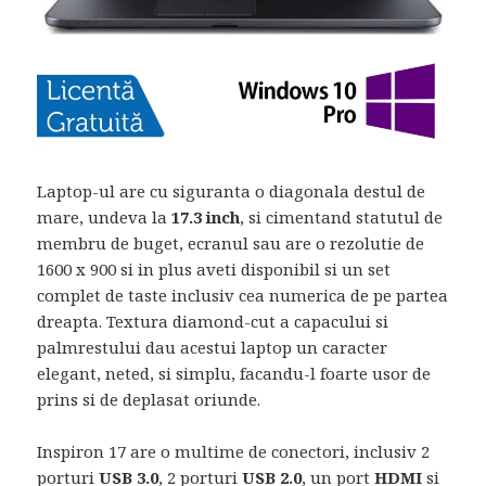
Laptop-ul are cu siguranta o diagonala destul de
mare, undeva la
17.3 inch
, si cimentand statutul de
membru de buget, ecranul sau are o rezolutie de
1600 x 900 si in plus aveti disponibil si un set
complet de taste inclusiv cea numerica de pe partea
dreapta. Textura diamond-cut a capacului si
palmrestului dau acestui laptop un caracter
elegant, neted, si simplu, facandu-l foarte usor de
prins si de deplasat oriunde.
Inspiron 17 are o multime de conectori, inclusiv 2
porturi
USB 3.0
, 2 porturi
USB 2.0
, un port
HDMI
si