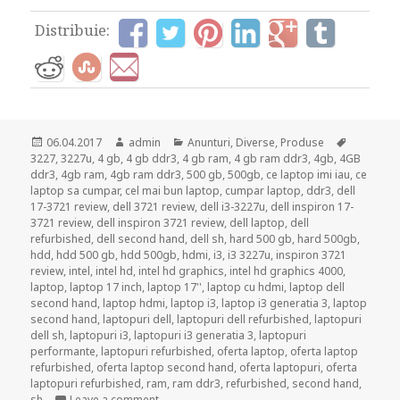
Distribuie:
Posted
Author
Categories
Tags
06.04.2017
admin
Anunturi
,
Diverse
,
Produse
on
3227
,
3227u
,
4 gb
,
4 gb ddr3
,
4 gb ram
,
4 gb ram ddr3
,
4gb
,
4GB
ddr3
,
4gb ram
,
4gb ram ddr3
,
500 gb
,
500gb
,
ce laptop imi iau
,
ce
laptop sa cumpar
,
cel mai bun laptop
,
cumpar laptop
,
ddr3
,
dell
17-3721 review
,
dell 3721 review
,
dell i3-3227u
,
dell inspiron 17-
3721 review
,
dell inspiron 3721 review
,
dell laptop
,
dell
refurbished
,
dell second hand
,
dell sh
,
hard 500 gb
,
hard 500gb
,
hdd
,
hdd 500 gb
,
hdd 500gb
,
hdmi
,
i3
,
i3 3227u
,
inspiron 3721
review
,
intel
,
intel hd
,
intel hd graphics
,
intel hd graphics 4000
,
laptop
,
laptop 17 inch
,
laptop 17''
,
laptop cu hdmi
,
laptop dell
second hand
,
laptop hdmi
,
laptop i3
,
laptop i3 generatia 3
,
laptop
second hand
,
laptopuri dell
,
laptopuri dell refurbished
,
laptopuri
dell sh
,
laptopuri i3
,
laptopuri i3 generatia 3
,
laptopuri
performante
,
laptopuri refurbished
,
oferta laptop
,
oferta laptop
refurbished
,
oferta laptop second hand
,
oferta laptopuri
,
oferta
laptopuri refurbished
,
ram
,
ram ddr3
,
refurbished
,
second hand
,
on DELL Inspiron 17-3721 | Scurt review
sh
Leave a comment