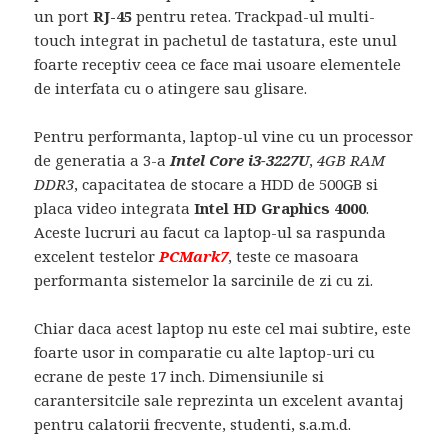
un port
RJ-45
pentru retea. Trackpad-ul multi-
touch integrat in pachetul de tastatura, este unul
foarte receptiv ceea ce face mai usoare elementele
de interfata cu o atingere sau glisare.
Pentru performanta, laptop-ul vine cu un processor
de generatia a 3-a
Intel Core i3-3227U
,
4GB RAM
DDR3
, capacitatea de stocare a HDD de 500GB si
placa video integrata
Intel HD Graphics 4000
.
Aceste lucruri au facut ca laptop-ul sa raspunda
excelent testelor
PCMark7
, teste ce masoara
performanta sistemelor la sarcinile de zi cu zi.
Chiar daca acest laptop nu este cel mai subtire, este
foarte usor in comparatie cu alte laptop-uri cu
ecrane de peste 17 inch. Dimensiunile si
carantersitcile sale reprezinta un excelent avantaj
pentru calatorii frecvente, studenti, s.a.m.d.