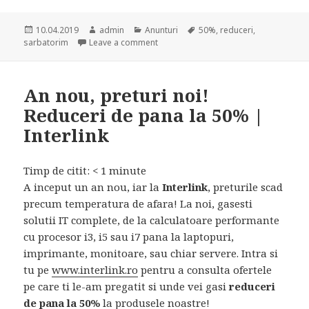
Posted
Author
Categories
Tags
10.04.2019
admin
Anunturi
50%
,
reduceri
,
on
on
sarbatorim
Leave a comment
An nou, preturi noi!
Reduceri de pana la 50% |
Interlink
Timp de citit:
< 1
minute
A inceput un an nou, iar la
Interlink
, preturile scad
precum temperatura de afara! La noi, gasesti
solutii IT complete, de la calculatoare performante
cu procesor i3, i5 sau i7 pana la laptopuri,
imprimante, monitoare, sau chiar servere. Intra si
tu pe
www.interlink.ro
pentru a consulta ofertele
pe care ti le-am pregatit si unde vei gasi
reduceri
de pana la 50%
la produsele noastre!