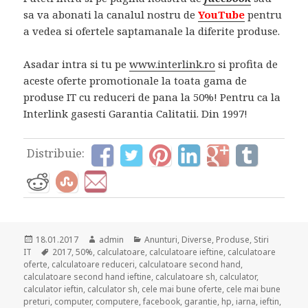
sa va abonati la canalul nostru de
YouTube
pentru
a vedea si ofertele saptamanale la diferite produse.
Asadar intra si tu pe
www.interlink.ro
si profita de
aceste oferte promotionale la toata gama de
produse IT cu reduceri de pana la 50%! Pentru ca la
Interlink gasesti Garantia Calitatii. Din 1997!
Distribuie:
Posted
Author
Categories
18.01.2017
admin
Anunturi
,
Diverse
,
Produse
,
Stiri
on
Tags
IT
2017
,
50%
,
calculatoare
,
calculatoare ieftine
,
calculatoare
oferte
,
calculatoare reduceri
,
calculatoare second hand
,
calculatoare second hand ieftine
,
calculatoare sh
,
calculator
,
calculator ieftin
,
calculator sh
,
cele mai bune oferte
,
cele mai bune
preturi
,
computer
,
computere
,
facebook
,
garantie
,
hp
,
iarna
,
ieftin
,