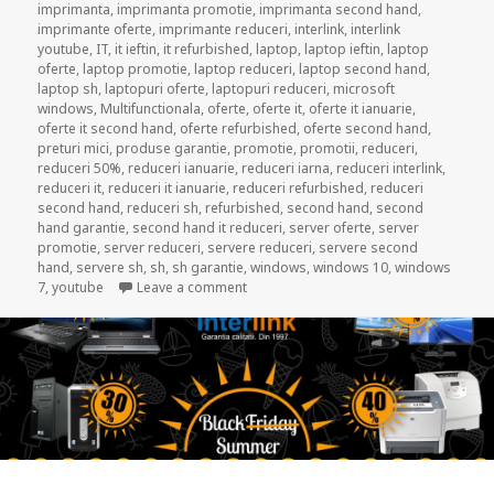
imprimanta
,
imprimanta promotie
,
imprimanta second hand
,
imprimante oferte
,
imprimante reduceri
,
interlink
,
interlink
youtube
,
IT
,
it ieftin
,
it refurbished
,
laptop
,
laptop ieftin
,
laptop
oferte
,
laptop promotie
,
laptop reduceri
,
laptop second hand
,
laptop sh
,
laptopuri oferte
,
laptopuri reduceri
,
microsoft
windows
,
Multifunctionala
,
oferte
,
oferte it
,
oferte it ianuarie
,
oferte it second hand
,
oferte refurbished
,
oferte second hand
,
preturi mici
,
produse garantie
,
promotie
,
promotii
,
reduceri
,
reduceri 50%
,
reduceri ianuarie
,
reduceri iarna
,
reduceri interlink
,
reduceri it
,
reduceri it ianuarie
,
reduceri refurbished
,
reduceri
second hand
,
reduceri sh
,
refurbished
,
second hand
,
second
hand garantie
,
second hand it reduceri
,
server oferte
,
server
promotie
,
server reduceri
,
servere reduceri
,
servere second
hand
,
servere sh
,
sh
,
sh garantie
,
windows
,
windows 10
,
windows
on An nou, preturi noi! Reduceri de pana
7
,
youtube
Leave a comment