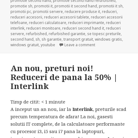
promotie second hand
,
promotie second hand refurbished
,
promotie sh
,
promotii it
,
promotii it second hand
,
promotii it sh
,
promotii pc
,
promotii servere
,
reducere produse it
,
reduceri
,
reduceri accesorii
,
reduceri accesorii tablete
,
reduceri accesorii
telefoane
,
reduceri calculatoare
,
reduceri imprimante
,
reduceri
interlink
,
reduceri monitoare
,
reduceri second hand it
,
reduceri
servere
,
refurbished
,
refurbished garantie
,
se topesc preturile
,
second hand
,
sh
,
sh garantie
,
transport gratuit
,
windows gratis
,
on Se topesc preturile! |
windows gratuit
,
youtube
Leave a comment
An nou, preturi noi!
Reduceri de pana la 50% |
Interlink
Timp de citit:
< 1
minute
A inceput un an nou, iar la
Interlink
, preturile scad
precum temperatura de afara! La noi, gasesti
solutii IT complete, de la calculatoare performante
cu procesor i3, i5 sau i7 pana la laptopuri,