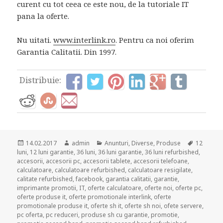
curent cu tot ceea ce este nou, de la tutoriale IT
pana la oferte.
Nu uitati.
www.interlink.ro
. Pentru ca noi oferim
Garantia Calitatii. Din 1997.
Distribuie:
Posted
Author
Categories
Tags
14.02.2017
admin
Anunturi
,
Diverse
,
Produse
12
on
luni
,
12 luni garantie
,
36 luni
,
36 luni garantie
,
36 luni refurbished
,
accesorii
,
accesorii pc
,
accesorii tablete
,
accesorii telefoane
,
calculatoare
,
calculatoare refurbished
,
calculatoare resigilate
,
calitate refurbished
,
facebook
,
garantia calitatii
,
garantie
,
imprimante promotii
,
IT
,
oferte calculatoare
,
oferte noi
,
oferte pc
,
oferte produse it
,
oferte promotionale interlink
,
oferte
promotionale produse it
,
oferte sh it
,
oferte sh noi
,
ofete servere
,
pc oferta
,
pc reduceri
,
produse sh cu garantie
,
promotie
,