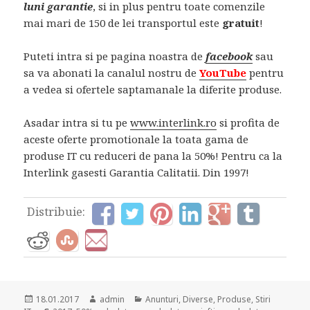
luni garantie
, si in plus pentru toate comenzile
mai mari de 150 de lei transportul este
gratuit
!
Puteti intra si pe pagina noastra de
facebook
sau
sa va abonati la canalul nostru de
YouTube
pentru
a vedea si ofertele saptamanale la diferite produse.
Asadar intra si tu pe
www.interlink.ro
si profita de
aceste oferte promotionale la toata gama de
produse IT cu reduceri de pana la 50%! Pentru ca la
Interlink gasesti Garantia Calitatii. Din 1997!
Distribuie:
Posted
Author
Categories
18.01.2017
admin
Anunturi
,
Diverse
,
Produse
,
Stiri