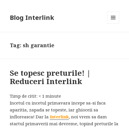
Blog Interlink
MENU
AND
WIDGETS
Tag:
sh garantie
Se topesc preturile! |
Reduceri Interlink
Timp de citit:
< 1
minute
Incetul cu incetul primavara incepe sa-si faca
aparitia, zapada se topeste, iar ghioceii sa
infloreasca! Dar la
Interlink
, noi vrem sa dam
startul primaverii mai devreme, topind preturile la