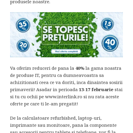
produsele noastre.
Va oferim reduceri de pana la
40%
la gama noastra
de produse IT, pentru ca dumneavoastra sa
achizitionati ceea ce va doriti, inca dinaintea sosirii
primaverii! Asadar in perioada
13-17 februarie
stai
si tu cu ochii pe www.interlink.ro si nu rata aceste
oferte pe care ti le-am pregatit!
De la calculatoare refurbished, laptop-uri,
imprimante sau monitoare, pana la componente
sau accesorii pentru tablete si telefoane, vor fi la