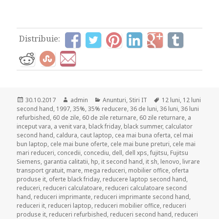
Distribuie:
Posted
Author
Categories
Tags
30.10.2017
admin
Anunturi
,
Stiri IT
12 luni
,
12 luni
on
second hand
,
1997
,
35%
,
35% reducere
,
36 de luni
,
36 luni
,
36 luni
refurbished
,
60 de zile
,
60 de zile returnare
,
60 zile returnare
,
a
inceput vara
,
a venit vara
,
black friday
,
black summer
,
calculator
second hand
,
caldura
,
caut laptop
,
cea mai buna oferta
,
cel mai
bun laptop
,
cele mai bune oferte
,
cele mai bune preturi
,
cele mai
mari reduceri
,
concedii
,
concediu
,
dell
,
dell xps
,
fujitsu
,
Fujitsu
Siemens
,
garantia calitatii
,
hp
,
it second hand
,
it sh
,
lenovo
,
livrare
transport gratuit
,
mare
,
mega reduceri
,
mobilier office
,
oferta
produse it
,
oferte black friday
,
reducere laptop second hand
,
reduceri
,
reduceri calculatoare
,
reduceri calculatoare second
hand
,
reduceri imprimante
,
reduceri imprimante second hand
,
reduceri it
,
reduceri laptop
,
reduceri mobilier office
,
reduceri
produse it
,
reduceri refurbished
,
reduceri second hand
,
reduceri