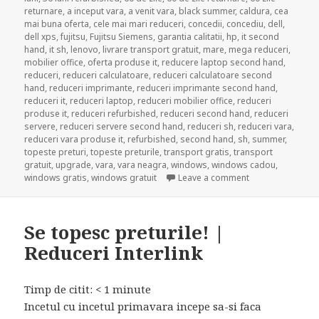
returnare
,
a inceput vara
,
a venit vara
,
black summer
,
caldura
,
cea
mai buna oferta
,
cele mai mari reduceri
,
concedii
,
concediu
,
dell
,
dell xps
,
fujitsu
,
Fujitsu Siemens
,
garantia calitatii
,
hp
,
it second
hand
,
it sh
,
lenovo
,
livrare transport gratuit
,
mare
,
mega reduceri
,
mobilier office
,
oferta produse it
,
reducere laptop second hand
,
reduceri
,
reduceri calculatoare
,
reduceri calculatoare second
hand
,
reduceri imprimante
,
reduceri imprimante second hand
,
reduceri it
,
reduceri laptop
,
reduceri mobilier office
,
reduceri
produse it
,
reduceri refurbished
,
reduceri second hand
,
reduceri
servere
,
reduceri servere second hand
,
reduceri sh
,
reduceri vara
,
reduceri vara produse it
,
refurbished
,
second hand
,
sh
,
summer
,
topeste preturi
,
topeste preturile
,
transport gratis
,
transport
gratuit
,
upgrade
,
vara
,
vara neagra
,
windows
,
windows cadou
,
on Black Summer 
windows gratis
,
windows gratuit
Leave a comment
Se topesc preturile! |
Reduceri Interlink
Timp de citit:
< 1
minute
Incetul cu incetul primavara incepe sa-si faca