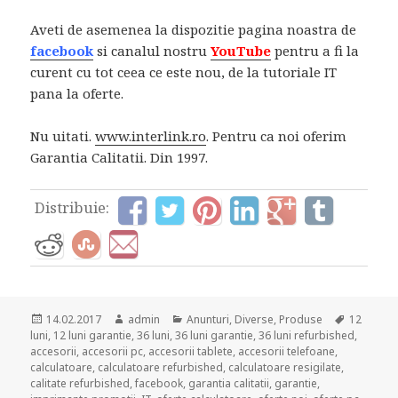
Aveti de asemenea la dispozitie pagina noastra de
facebook
si canalul nostru
YouTube
pentru a fi la
curent cu tot ceea ce este nou, de la tutoriale IT
pana la oferte.
Nu uitati.
www.interlink.ro
. Pentru ca noi oferim
Garantia Calitatii. Din 1997.
Distribuie:
Posted
Author
Categories
Tags
14.02.2017
admin
Anunturi
,
Diverse
,
Produse
12
on
luni
,
12 luni garantie
,
36 luni
,
36 luni garantie
,
36 luni refurbished
,
accesorii
,
accesorii pc
,
accesorii tablete
,
accesorii telefoane
,
calculatoare
,
calculatoare refurbished
,
calculatoare resigilate
,
calitate refurbished
,
facebook
,
garantia calitatii
,
garantie
,