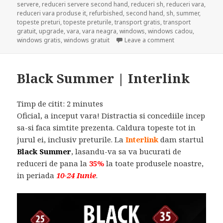
servere
,
reduceri servere second hand
,
reduceri sh
,
reduceri vara
,
reduceri vara produse it
,
refurbished
,
second hand
,
sh
,
summer
,
topeste preturi
,
topeste preturile
,
transport gratis
,
transport
gratuit
,
upgrade
,
vara
,
vara neagra
,
windows
,
windows cadou
,
on BLACK FRIDAY
windows gratis
,
windows gratuit
Leave a comment
Black Summer | Interlink
Timp de citit:
2
minutes
Oficial, a inceput vara! Distractia si concediile incep
sa-si faca simtite prezenta. Caldura topeste tot in
jurul ei, inclusiv preturile. La
Interlink
dam startul
Black Summer
, lasandu-va sa va bucurati de
reduceri de pana la
35%
la toate produsele noastre,
in periada
10-24 Iunie
.