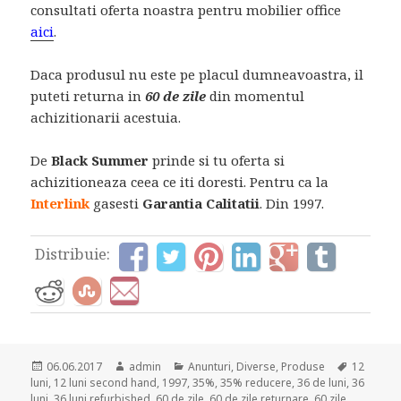
consultati oferta noastra pentru mobilier office
aici
.
Daca produsul nu este pe placul dumneavoastra, il
puteti returna in
60 de zile
din momentul
achizitionarii acestuia.
De
Black Summer
prinde si tu oferta si
achizitioneaza ceea ce iti doresti. Pentru ca la
Interlink
gasesti
Garantia Calitatii
. Din 1997.
Distribuie:
Posted
Author
Categories
Tags
06.06.2017
admin
Anunturi
,
Diverse
,
Produse
12
on
luni
,
12 luni second hand
,
1997
,
35%
,
35% reducere
,
36 de luni
,
36
luni
,
36 luni refurbished
,
60 de zile
,
60 de zile returnare
,
60 zile