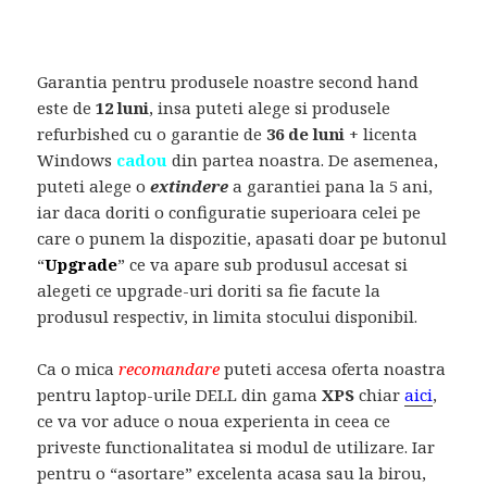
Garantia pentru produsele noastre second hand
este de
12 luni
, insa puteti alege si produsele
refurbished cu o garantie de
36 de luni
+ licenta
Windows
cadou
din partea noastra. De asemenea,
puteti alege o
extindere
a garantiei pana la 5 ani,
iar daca doriti o configuratie superioara celei pe
care o punem la dispozitie, apasati doar pe butonul
“
Upgrade
” ce va apare sub produsul accesat si
alegeti ce upgrade-uri doriti sa fie facute la
produsul respectiv, in limita stocului disponibil.
Ca o mica
recomandare
puteti accesa oferta noastra
pentru laptop-urile DELL din gama
XPS
chiar
aici
,
ce va vor aduce o noua experienta in ceea ce
priveste functionalitatea si modul de utilizare. Iar
pentru o “asortare” excelenta acasa sau la birou,