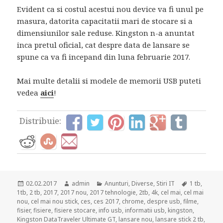
Evident ca si costul acestui nou device va fi unul pe
masura, datorita capacitatii mari de stocare si a
dimensiunilor sale reduse. Kingston n-a anuntat
inca pretul oficial, cat despre data de lansare se
spune ca va fi incepand din luna februarie 2017.
Mai multe detalii si modele de memorii USB puteti
vedea
aici
!
Distribuie:
Posted
Author
Categories
Tags
02.02.2017
admin
Anunturi
,
Diverse
,
Stiri IT
1 tb
,
on
1tb
,
2 tb
,
2017
,
2017 nou
,
2017 tehnologie
,
2tb
,
4k
,
cel mai
,
cel mai
nou
,
cel mai nou stick
,
ces
,
ces 2017
,
chrome
,
despre usb
,
filme
,
fisier
,
fisiere
,
fisiere stocare
,
info usb
,
informatii usb
,
kingston
,
Kingston DataTraveler Ultimate GT
,
lansare nou
,
lansare stick 2 tb
,