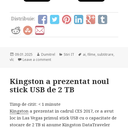
Distribuie:
Posted
Author
Categories
Tags
09.01.2025
Dumitrel
Stiri IT
ai
,
filme
,
subtitrare
,
on
on VLC: Unul dintre cele mai folosite programe
vlc
Leave a comment
Kingston a prezentat noul
stick USB de 2 TB
Timp de citit:
< 1
minute
Kingston
a prezentat in cadrul CES 2017, ce a avut
loc in Las Vegas primul stick USB cu o capacitate de
stocare de 2 TB si anume Kingston DataTraveler