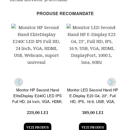
PRODUSE RECOMANDATE
Monitor HP Second Hand
Monitor LED Second Hand HP
EliteDisplay E240C LED IPS
E-Display E23 G4, 23", Full
Full HD, 24 Inch, VGA, HDMI,
HD, IPS, 16:9, USB, VGA,
Wi
USB, Webcam, suport
HDMI, DisplayPort, 1000:1,
229,00 LEI
389,00 LEI
21
univesal
5ms, 60Hz
VEZI PRODUS
VEZI PRODUS