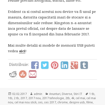
reduse precum fotografii, softuri, filme etc.
Evident ca si costul acestui nou device va fi unul pe
masura, datorita capacitatii mari de stocare si a
dimensiunilor sale reduse. Kingston n-a anuntat
inca pretul oficial, cat despre data de lansare se
spune ca va fi incepand din luna februarie 2017.
Mai multe detalii si modele de memorii USB puteti
vedea
aici
!
Distribuie:
Posted
Author
Categories
Tags
02.02.2017
admin
Anunturi
,
Diverse
,
Stiri IT
1 tb
,
on
1tb
,
2 tb
,
2017
,
2017 nou
,
2017 tehnologie
,
2tb
,
4k
,
cel mai
,
cel mai
nou
,
cel mai nou stick
,
ces
,
ces 2017
,
chrome
,
despre usb
,
filme
,