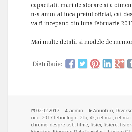
capacitatii mari de stocare si a dimen
n-a anuntat inca pretul oficial, cat d
va fi incepand din luna februarie 201
Mai multe detalii si modele de memor
Distribuie:
Posted
Author
Categories
02.02.2017
admin
Anunturi
,
Divers
on
nou
,
2017 tehnologie
,
2tb
,
4k
,
cel mai
,
cel mai
chrome
,
despre usb
,
filme
,
fisier
,
fisiere
,
fisie
kingston
,
Kingston DataTraveler Ultimate GT