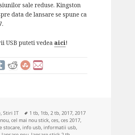
siunilor sale reduse. Kingston
espre data de lansare se spune ca
7.
ii USB puteti vedea
aici
!
Tags
e
,
Stiri IT
1 tb
,
1tb
,
2 tb
,
2017
,
2017
 nou
,
cel mai nou stick
,
ces
,
ces 2017
,
re stocare
,
info usb
,
informatii usb
,
,
lansare nou
,
lansare stick 2 tb
,