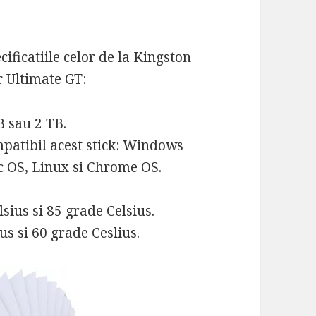
ificatiile celor de la Kingston
r Ultimate GT:
B sau 2 TB.
mpatibil acest stick: Windows
 OS, Linux si Chrome OS.
sius si 85 grade Celsius.
s si 60 grade Ceslius.