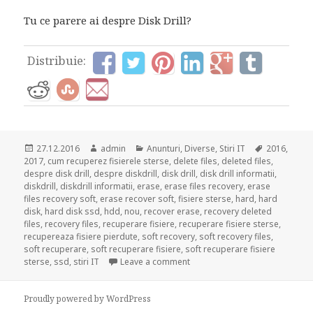
Tu ce parere ai despre Disk Drill?
Distribuie:
Posted
Author
Categories
Tags
27.12.2016
admin
Anunturi
,
Diverse
,
Stiri IT
2016
,
on
2017
,
cum recuperez fisierele sterse
,
delete files
,
deleted files
,
despre disk drill
,
despre diskdrill
,
disk drill
,
disk drill informatii
,
diskdrill
,
diskdrill informatii
,
erase
,
erase files recovery
,
erase
files recovery soft
,
erase recover soft
,
fisiere sterse
,
hard
,
hard
disk
,
hard disk ssd
,
hdd
,
nou
,
recover erase
,
recovery deleted
files
,
recovery files
,
recuperare fisiere
,
recuperare fisiere sterse
,
recupereaza fisiere pierdute
,
soft recovery
,
soft recovery files
,
soft recuperare
,
soft recuperare fisiere
,
soft recuperare fisiere
on Disk Drill | Recuperarea fis
sterse
,
ssd
,
stiri IT
Leave a comment
Proudly powered by WordPress