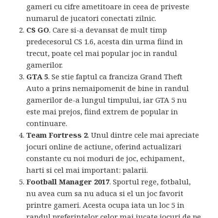
gameri cu cifre ametitoare in ceea de priveste
numarul de jucatori conectati zilnic.
CS GO
. Care si-a devansat de mult timp
predecesorul CS 1.6, acesta din urma fiind in
trecut, poate cel mai popular joc in randul
gamerilor.
GTA 5
. Se stie faptul ca franciza Grand Theft
Auto a prins nemaipomenit de bine in randul
gamerilor de-a lungul timpului, iar GTA 5 nu
este mai prejos, fiind extrem de popular in
continuare.
Team Fortress 2
. Unul dintre cele mai apreciate
jocuri online de actiune, oferind actualizari
constante cu noi moduri de joc, echipament,
harti si cel mai important: palarii.
Football Manager 2017
. Sportul rege, fotbalul,
nu avea cum sa nu aduca si el un joc favorit
printre gameri. Acesta ocupa iata un loc 5 in
randul preferintelor celor mai jucate jocuri de pe