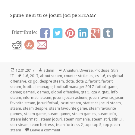
Spune-ne si tu ce jocuri joci pe STEAM?
Distribuie:
Posted
Author
Categories
12.01.2017
admin
Anunturi
,
Diverse
,
Produse
,
Stiri
on
Tags
IT
1.6
,
2017
,
about steam
,
counter strike
,
cs
,
cs 1.6
,
cs global
offensive
,
cs go
,
despre steam
,
dota
,
dota 2
,
favorit
,
favorit
steam
,
football manager
,
football manager 2017
,
fotbal
,
game
,
gamer
,
gameri
,
games
,
global offensive
,
gta 5
,
gta v
,
gta5
,
info
steam
,
informatii steam
,
jocuri
,
jocuri actiune
,
jocuri favorite
,
jocuri
favorite steam
,
jocuri fotbal
,
jocuri steam
,
statistica jocuri steam
,
steam
,
steam despre
,
steam favourite game
,
steam favourite
games
,
steam game
,
steam gamer
,
steam games
,
steam info
,
steam informatii
,
steam jocuri
,
steam romania
,
steam stiri
,
stiri IT
,
stiri steam
,
team fortress
,
team fortress 2
,
top
,
top 5
,
top jocuri
on Top 5 cele mai jucate jocuri pe Steam!
steam
Leave a comment