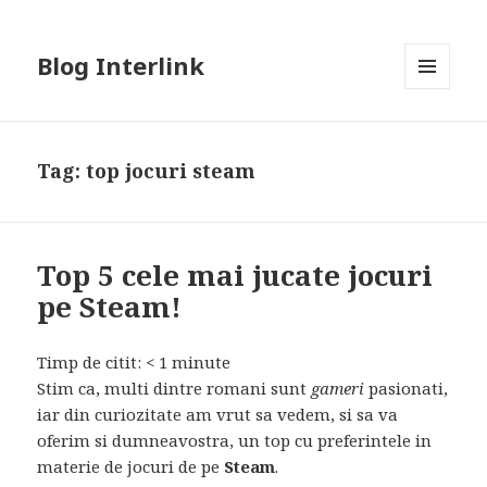
Blog Interlink
MENU
AND
WIDGETS
Tag:
top jocuri steam
Top 5 cele mai jucate jocuri
pe Steam!
Timp de citit:
< 1
minute
Stim ca, multi dintre romani sunt
gameri
pasionati,
iar din curiozitate am vrut sa vedem, si sa va
oferim si dumneavostra, un top cu preferintele in
materie de jocuri de pe
Steam
.