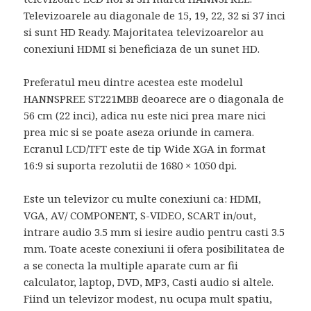
Televizoarele au diagonale de 15, 19, 22, 32 si 37 inci
si sunt HD Ready. Majoritatea televizoarelor au
conexiuni HDMI si beneficiaza de un sunet HD.
Preferatul meu dintre acestea este modelul
HANNSPREE ST221MBB deoarece are o diagonala de
56 cm (22 inci), adica nu este nici prea mare nici
prea mic si se poate aseza oriunde in camera.
Ecranul LCD/TFT este de tip Wide XGA in format
16:9 si suporta rezolutii de 1680 × 1050 dpi.
Este un televizor cu multe conexiuni ca: HDMI,
VGA, AV/ COMPONENT, S-VIDEO, SCART in/out,
intrare audio 3.5 mm si iesire audio pentru casti 3.5
mm. Toate aceste conexiuni ii ofera posibilitatea de
a se conecta la multiple aparate cum ar fii
calculator, laptop, DVD, MP3, Casti audio si altele.
Fiind un televizor modest, nu ocupa mult spatiu,