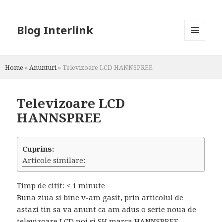
Blog Interlink
MENU
AND
WIDGETS
Home
»
Anunturi
»
Televizoare LCD HANNSPREE
Televizoare LCD
HANNSPREE
Cuprins:
Articole similare:
Timp de citit:
< 1
minute
Buna ziua si bine v-am gasit, prin articolul de
astazi tin sa va anunt ca am adus o serie noua de
televizoare LCD noi si SH marca HANNSPREE.