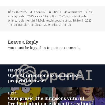
Posted
Author
Categories
Tags
12.07.2025
Andrei N
Stiri IT
alternative TikTok
,
on
aplicații video 2025
,
ce se întâmplă cu TikTok
,
conținut video
online
,
reglementări TikTok
,
rețele sociale viitor
,
TikTok în 2025
,
TikTok interzis
,
TikTok știri 2025
,
viitorul TikTok
Leave a Reply
You must be
logged in
to post a comment.
Post
PREVIOUS
navigation
OpenAI intenționează să lanseze
Previous
propriul browser
post:
NEXT
Cum prezic The Simpsons viitorul:
Next
Predicții uimitoare devenite realitate
post: