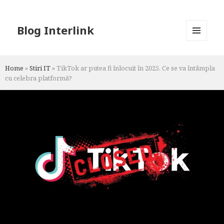
Blog Interlink
MENU
AND
WIDGETS
Home
»
Stiri IT
»
TikTok ar putea fi înlocuit în 2025. Ce se va întâmpla
cu celebra platformă?