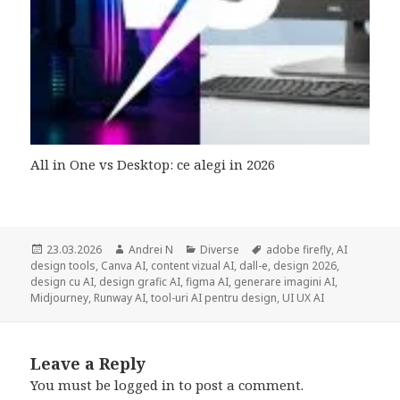
All in One vs Desktop: ce alegi in 2026
Posted
Author
Categories
Tags
23.03.2026
Andrei N
Diverse
adobe firefly
,
AI
on
design tools
,
Canva AI
,
content vizual AI
,
dall-e
,
design 2026
,
design cu AI
,
design grafic AI
,
figma AI
,
generare imagini AI
,
Midjourney
,
Runway AI
,
tool-uri AI pentru design
,
UI UX AI
Leave a Reply
You must be
logged in
to post a comment.