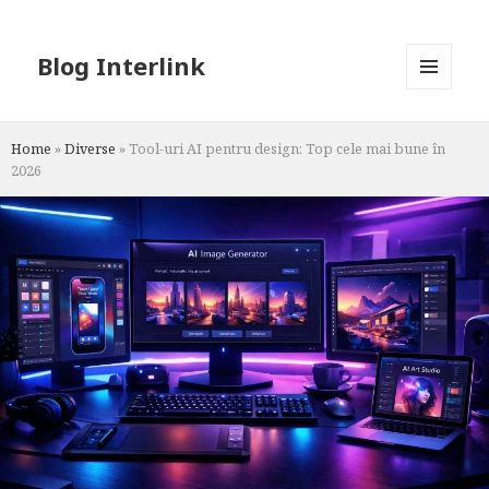
Blog Interlink
MENU
AND
WIDGETS
Home
»
Diverse
»
Tool-uri AI pentru design: Top cele mai bune în
2026