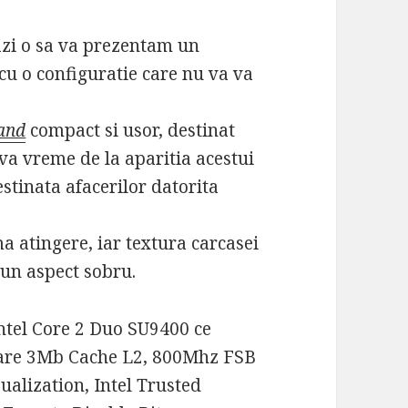
azi o sa va prezentam un
cu o configuratie care nu va va
and
compact si usor, destinat
eva vreme de la aparitia acestui
stinata afacerilor datorita
ma atingere, iar textura carcasei
a un aspect sobru.
ntel Core 2 Duo SU9400 ce
i are 3Mb Cache L2, 800Mhz FSB
sualization, Intel Trusted