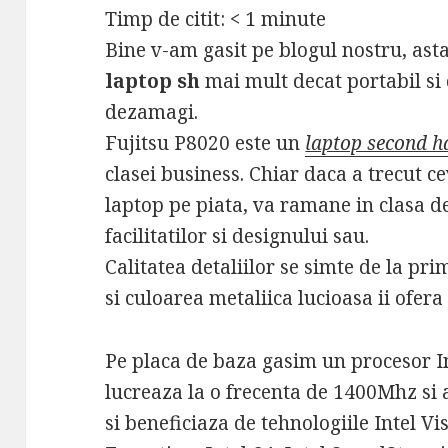
Timp de citit:
< 1
minute
Bine v-am gasit pe blogul nostru, ast
laptop sh
mai mult decat portabil si 
dezamagi.
Fujitsu P8020 este un
laptop second h
clasei business. Chiar daca a trecut c
laptop pe piata, va ramane in clasa de
facilitatilor si designului sau.
Calitatea detaliilor se simte de la pri
si culoarea metaliica lucioasa ii ofer
Pe placa de baza gasim un procesor I
lucreaza la o frecenta de 1400Mhz s
si beneficiaza de tehnologiile Intel Vi