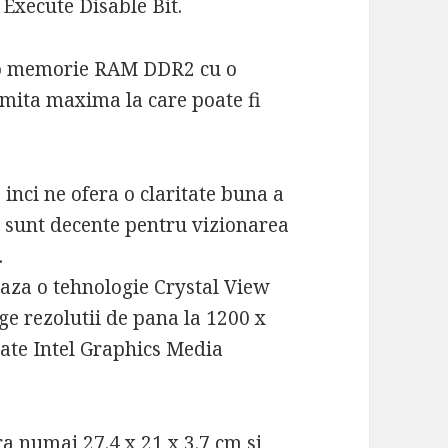
 Execute Disable Bit.
o memorie RAM DDR2 cu o
imita maxima la care poate fi
inci ne ofera o claritate buna a
te sunt decente pentru vizionarea
.
baza o tehnologie Crystal View
ge rezolutii de pana la 1200 x
rate Intel Graphics Media
 numai 27.4 x 21 x 3.7 cm si