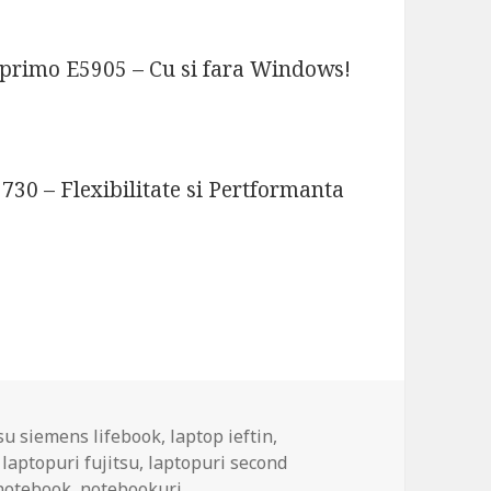
sprimo E5905 – Cu si fara Windows!
730 – Flexibilitate si Pertformanta
tsu siemens lifebook
,
laptop ieftin
,
,
laptopuri fujitsu
,
laptopuri second
notebook
,
notebookuri