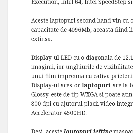
Execution, Intel 64, Intel SpeedStep si
Aceste
laptopuri second hand
vin cu 
capacitate de 4096Mb, aceasta fiind l
extinsa.
Display-ul LED cu o diagonala de 12.1 
imaginii, iar unghiurile de vizibilita
unui film impreuna cu cativa prieteni
Display-ul acestor
laptopuri
are la 
Glossy, este de tip WXGA si poate atin
800 dpi cu ajutorul placii video integ
Accelerator 4500HD.
Desi, aceste
laptopuri ieftine
masoara