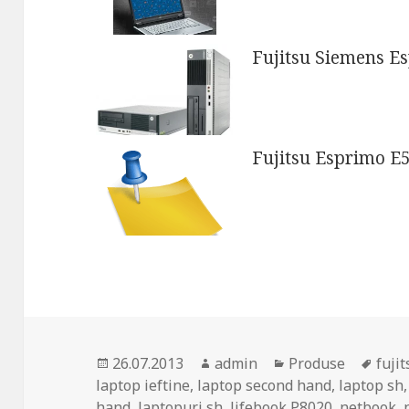
Fujitsu Siemens E
Fujitsu Esprimo E5
Posted
Author
Categories
Tags
26.07.2013
admin
Produse
fuji
on
laptop ieftine
,
laptop second hand
,
laptop sh
hand
,
laptopuri sh
,
lifebook P8020
,
netbook
,