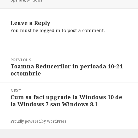
operare
,
windows
Leave a Reply
You must be
logged in
to post a comment.
Post
PREVIOUS
navigation
Toamna Reducerilor in perioada 10-24
Previous
octombrie
post:
NEXT
Cum sa faci upgrade la Windows 10 de
Next
la Windows 7 sau Windows 8.1
post:
Proudly powered by WordPress