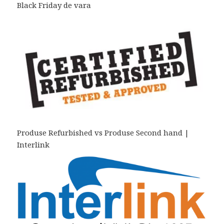
Black Friday de vara
Produse Refurbished vs Produse Second hand |
Interlink