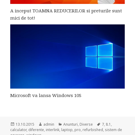
A inceput TOAMNA REDUCERILOR si preturile sunt
mici de tot!
Microsoft va lansa Windows 10S
Posted
Author
Categories
Tags
13.10.2015
admin
Anunturi
,
Diverse
7
,
8.1
,
on
calculator
,
diferente
,
interlink
,
laptop
,
pro
,
refurbished
,
sistem de