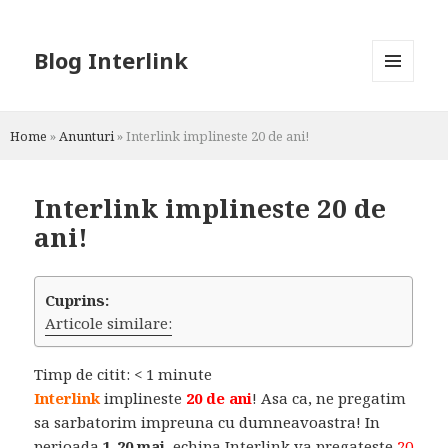
Blog Interlink
MENU
AND
WIDGETS
Home
»
Anunturi
»
Interlink implineste 20 de ani!
Interlink implineste 20 de
ani!
Cuprins:
Articole similare:
Timp de citit:
< 1
minute
Interlink
implineste
20 de ani
! Asa ca, ne pregatim
sa sarbatorim impreuna cu dumneavoastra! In
perioada
1-20 mai
, echipa Interlink va pregateste
20