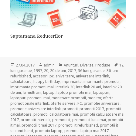
Saptamana Reducerilor
Posted
Author
Categories
Tags
27.04.2017
admin
Anunturi
,
Diverse
,
Produse
12
on
luni garantie
,
1997
,
20
,
20 de ani
,
2017
,
36 luni garantie
,
36 luni
refurbished
,
accesorii pc
,
aniversare
,
aniversare interlink
,
calculatoare
,
happy birthday
,
imprimante
,
imprimante promotii
,
imprimante promotii mai
,
interlink 20
,
interlink 20 ani
,
interlink 20
de ani
,
la multi ani
,
laptop
,
laptop promotii mai
,
laptopuri
,
laptopuri promotii mai
,
monitoare promotii
,
monitor
,
oferte
promotionale interlink
,
oferte servere
,
PC
,
promotie aniversare
,
promotie aniversare interlink
,
promotii
,
promotii 2017
,
promotii
calculatoare
,
promotii calculatoare mai
,
promotii calculatoare mai
2017
,
promotii interlink
,
promotii it
,
promotii it luna mai
,
promotii
it mai
,
promotii it mai 2017
,
promotii it refurbished
,
promotii it
second hand
,
promotii laptop
,
promotii laptop mai 2017
,
promotii laptopuri
,
promotii laptopuri mai 2017
,
promotii luna