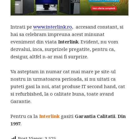
Intrati pe
www.interlink.ro
, accesand constant, si
hai sa celebram impreuna acest minunat
eveniment din viata
Interlink
. Evident, nu vom
dezvalui, inca, surprizele pregatite, pentru ca,
desigur, altfel n-ar mai fi surprize.
Va asteptam in numar cat mai mare pe site-ul
nostru in urmatoarea perioada, si nu uitati ca
puteti gasi la noi, atat produse IT second hand, cat
si refurbished, la o calitate buna, toate avand
Garantie.
Pentru ca la
Interlink
gasiti
Garantia Calitatii
.
Din
1997
.
Post Views:
3,525