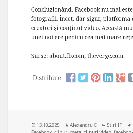
Concluzionând, Facebook nu mai este 
fotografii. Încet, dar sigur, platforma
creatori și conținut video. Această m
unei noi ere pentru cea mai mare rețe
Surse:
about.fb.com
,
theverge.com
Distribuie:
Posted
Author
Categories
13.10.2025
Alexandru C
Stiri IT
on
Facebook
,
clipuri meta
,
clipuri video
,
faceboo