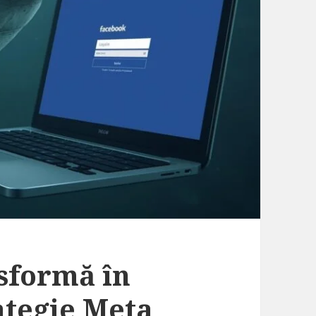
sformă în
ategie Meta