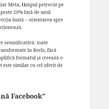
ciar Meta,
ti
mpul petrecut pe
 peste 20% față de anul
ecția luată – orientarea spre
ncționează.
e semnificativă: toate
ransformate în Reels, fără
plifică formatul și creează o
 este similar cu cel oferit de
ină Facebook”