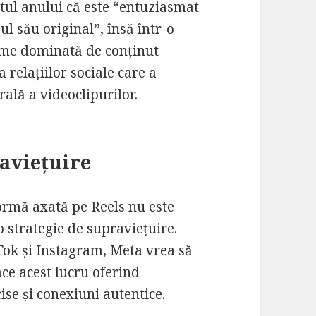
tul anului că este “entuziasmat
l său original”, însă într-o
ume dominată de conținut
 relațiilor sociale care a
ală a videoclipurilor.
raviețuire
rmă axată pe Reels nu este
o strategie de supraviețuire.
Tok și Instagram, Meta vrea să
face acest lucru oferind
se și conexiuni autentice.