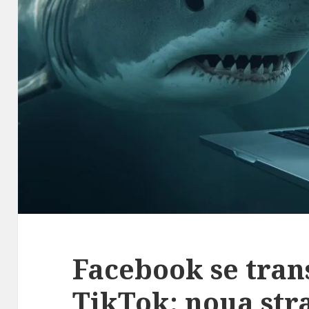
Facebook se tran
TikTok: noua str