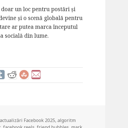
doar un loc pentru postări și
 devine și o scenă globală pentru
utare ar putea marca începutul
a socială din lume.
Tags
actualizări Facebook 2025
,
algoritm
k
,
facebook reels
,
friend bubbles
,
mark