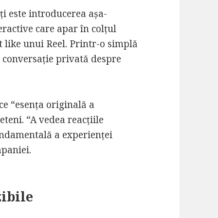
ți este introducerea așa-
ractive care apar în colțul
t like unui Reel. Printr-o simplă
o conversație privată despre
ce “esența originală a
teni. “A vedea reacțiile
fundamentală a experienței
paniei.
ibile