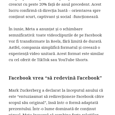
crescut cu peste 20% față de anul precedent. Acest
lucru confirmă că direcția luată – orientarea spre
conținut scurt, captivant și social -funcționează.
În iunie, Meta a anunțat și o schimbare
semnificativă: toate videoclipurile de pe Facebook
vor fi transformate în Reels, fără limită de durată.
Astfel, compania simplifică formatul și creează o
experiență video unitară. Acest format este similar
cu cel oferit de TikTok sau YouTube Shorts.
Facebook vrea “să redevină Facebook”
Mark Zuckerberg a declarat la începutul anului că
este “entuziasmat să redirecționeze Facebook către
scopul său original”, însă într-o formă adaptată
prezentului. Într-o lume dominată de conținut
vizual, Meta încearcă să combine forța relațiilor