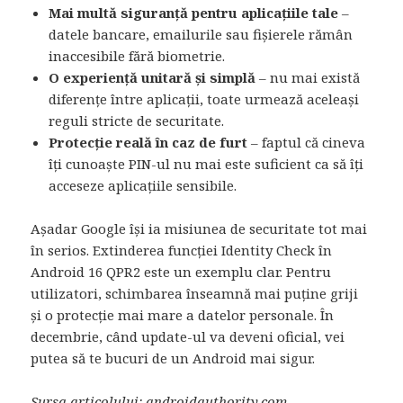
Mai multă siguranță pentru aplicațiile tale
–
datele bancare, emailurile sau fișierele rămân
inaccesibile fără biometrie.
O experiență unitară și simplă
– nu mai există
diferențe între aplicații, toate urmează aceleași
reguli stricte de securitate.
Protecție reală în caz de furt
– faptul că cineva
îți cunoaște PIN-ul nu mai este suficient ca să îți
acceseze aplicațiile sensibile.
Așadar Google își ia misiunea de securitate tot mai
în serios. Extinderea funcției Identity Check în
Android 16 QPR2 este un exemplu clar. Pentru
utilizatori, schimbarea înseamnă mai puține griji
și o protecție mai mare a datelor personale. În
decembrie, când update-ul va deveni oficial, vei
putea să te bucuri de un Android mai sigur.
Sursa articolului:
androi
dauthority.com