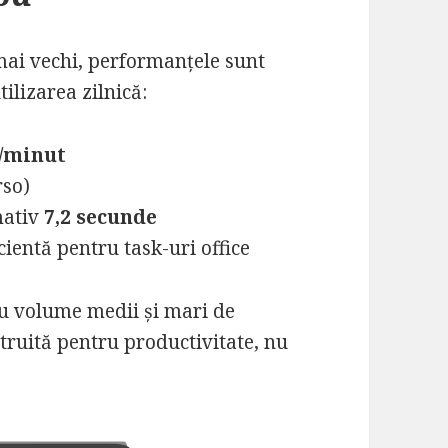
ai vechi, performanțele sunt
ilizarea zilnică:
i/minut
rso)
mativ
7,2 secunde
ientă pentru task-uri office
ru volume medii și mari de
truită pentru productivitate, nu