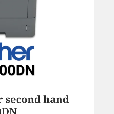
r second hand
0DN