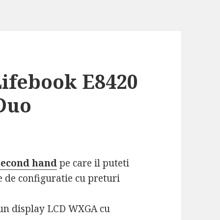
Lifebook E8420
 Duo
second hand
pe care il puteti
e de configuratie cu preturi
un display LCD WXGA cu