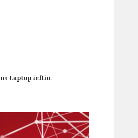
gina
Laptop ieftin
.