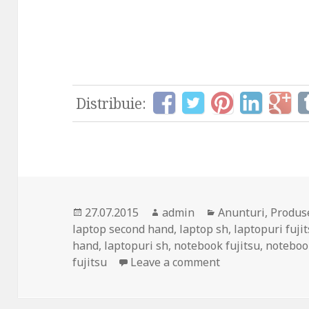
Distribuie:
Posted
Author
Categories
27.07.2015
admin
Anunturi
,
Produs
on
laptop second hand
,
laptop sh
,
laptopuri fuji
hand
,
laptopuri sh
,
notebook fujitsu
,
notebook
on Cel mai iefti
fujitsu
Leave a comment