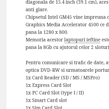
diagonala de 15.4 inch (39.1 cm), ace
anti glare.
Chipsetul Intel GM45 vine impreuna cu
Graphics Media Accelerator 4500 ce du
pana la 1280 x 800.
Memoria acestor
laptopuri ieftine
est
pana la 8Gb cu ajutorul celor 2 slot
Pentru comunicare si trafic de date, a
optica DVD-RW si urmatoarele portur
1x Card Reader (SD / MS / MSPro)
1x Express Card Slot
1x PC Card Slot (type I / II)
1x Smart Card slot
1x Sim Card Slot