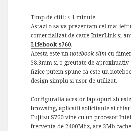
Timp de citit:
< 1
minute
Astazi o sa va prezentam cel mai ieft
comercializat de catre InterLink si 
Lifebook s760
.
Acesta este un
notebook slim
cu dimen
38.3mm si o greutate de aproximativ 1
fizice putem spune ca este un noteboo
design simplu si usor de utilizat.
Configuratia acestor
laptopuri sh
este
browsing, aplicatii solicitante si chia
Fujitsu S760 vine cu un procesor Inte
frecventa de 2400Mhz, are 3Mb cache 