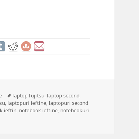
Tags
e
laptop fujitsu
,
laptop second
,
tsu
,
laptopuri ieftine
,
laptopuri second
 ieftin
,
notebook ieftine
,
notebookuri
n Notebook i5 din Romania