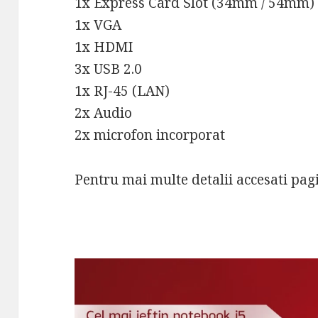
1x Express Card Slot (34mm / 54mm)
1x VGA
1x HDMI
3x USB 2.0
1x RJ-45 (LAN)
2x Audio
2x microfon incorporat
Pentru mai multe detalii accesati pa