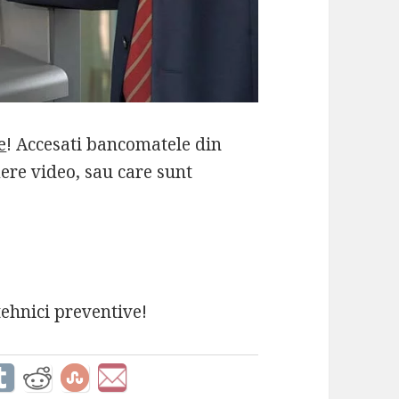
e
! Accesati bancomatele din
re video, sau care sunt
tehnici preventive!