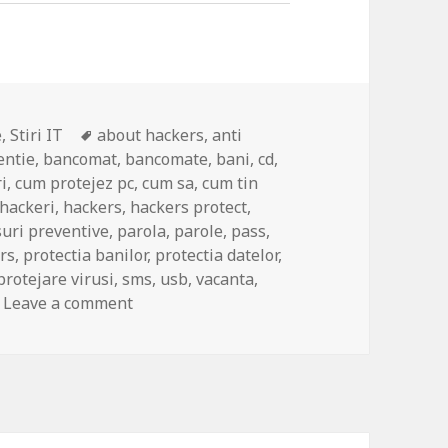
Tags
e
,
Stiri IT
about hackers
,
anti
entie
,
bancomat
,
bancomate
,
bani
,
cd
,
i
,
cum protejez pc
,
cum sa
,
cum tin
hackeri
,
hackers
,
hackers protect
,
uri preventive
,
parola
,
parole
,
pass
,
ers
,
protectia banilor
,
protectia datelor
,
protejare virusi
,
sms
,
usb
,
vacanta
,
on Protejati-va datele de hackeri in conce
Leave a comment