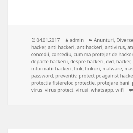
Posted
Author
Categories
04.01.2017
admin
Anunturi
,
Divers
on
hacker
,
anti hackeri
,
antihackeri
,
antivirus
,
at
concedii
,
concediu
,
cum ma protejez de hacker
departe hackerii
,
despre hackeri
,
dvd
,
hacker
,
informatii hackeri
,
link
,
linkuri
,
malware
,
mas
password
,
preventiv
,
protect pc against hack
protectia fisierelor
,
protectie
,
protejare bani
,
virus
,
virus protect
,
virusi
,
whatsapp
,
wifi