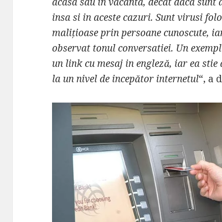
acasa sau in vacanta, decat daca sunt d
insa si in aceste cazuri. Sunt virusi folo
malițioase prin persoane cunoscute, iar
observat tonul conversatiei. Un exempl
un link cu mesaj in engleză, iar ea sti
la un nivel de incepător internetul
“, a 