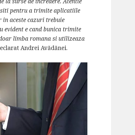
e la surse de incredere. Atentie
siti pentru a trimite aplicatiile
 in aceste cazuri trebuie
u evident e cand bunica trimite
e doar limba romana si utilizeaza
declarat Andrei Avădănei.