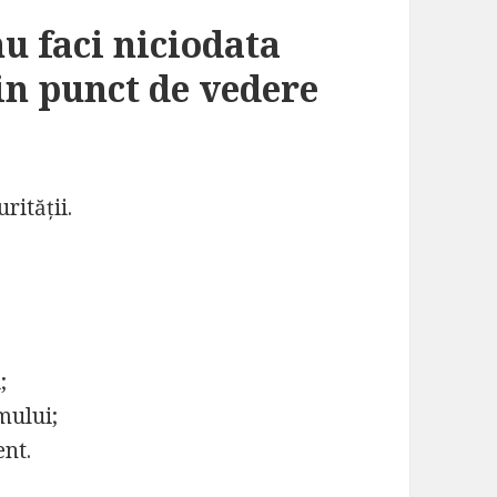
u faci niciodata
n punct de vedere
rității.
;
mului;
ent.