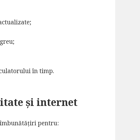
actualizate;
;
greu;
culatorului în timp.
tate și internet
îmbunătățiri pentru: