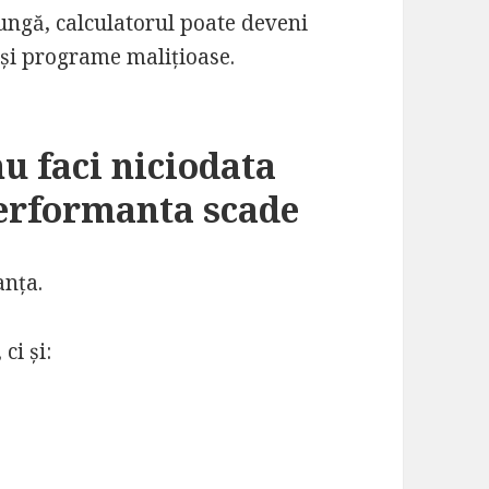
lungă, calculatorul poate deveni
 și programe malițioase.
u faci niciodata
erformanta scade
anța.
ci și: