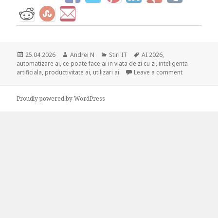
Posted
Author
Categories
Tags
25.04.2026
Andrei N
Stiri IT
AI 2026
,
on
automatizare ai
,
ce poate face ai in viata de zi cu zi
,
inteligenta
on Ce poate f
artificiala
,
productivitate ai
,
utilizari ai
Leave a comment
Proudly powered by WordPress