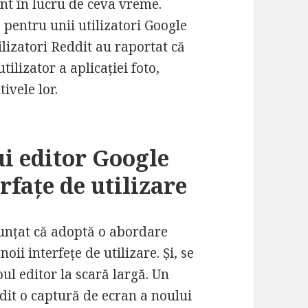
unt în lucru de ceva vreme.
 pentru unii utilizatori Google
ilizatori Reddit au raportat că
ilizator a aplicației foto,
ivele lor.
ui editor Google
erfațe de utilizare
nunțat că adoptă o abordare
ii interfețe de utilizare. Și, se
oul editor la scară largă. Un
ddit o captură de ecran a noului