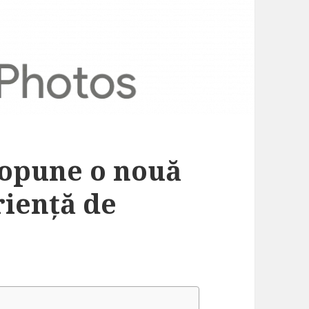
ropune o nouă
riență de