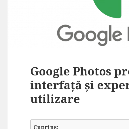
Google Photos p
interfață și expe
utilizare
Cuprins: