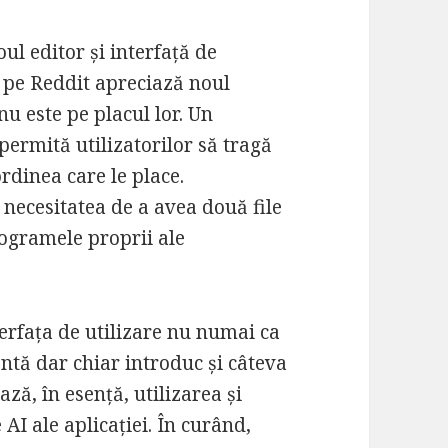
oul editor și interfață de
de pe Reddit apreciază noul
nu este pe placul lor. Un
 permită utilizatorilor să tragă
rdinea care le place.
 necesitatea de a avea două file
togramele proprii ale
terfața de utilizare nu numai ca
entă dar chiar introduc și câteva
iază, în esență, utilizarea și
 AI ale aplicației. În curând,