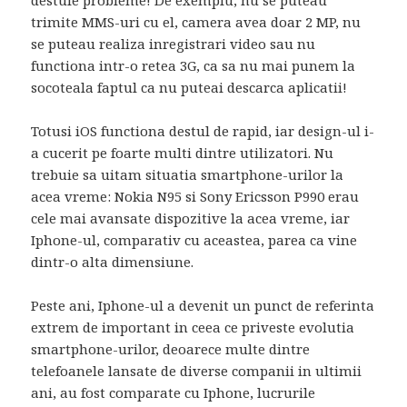
destule probleme! De exemplu, nu se puteau
trimite MMS-uri cu el, camera avea doar 2 MP, nu
se puteau realiza inregistrari video sau nu
functiona intr-o retea 3G, ca sa nu mai punem la
socoteala faptul ca nu puteai descarca aplicatii!
Totusi iOS functiona destul de rapid, iar design-ul i-
a cucerit pe foarte multi dintre utilizatori. Nu
trebuie sa uitam situatia smartphone-urilor la
acea vreme: Nokia N95 si Sony Ericsson P990 erau
cele mai avansate dispozitive la acea vreme, iar
Iphone-ul, comparativ cu aceastea, parea ca vine
dintr-o alta dimensiune.
Peste ani, Iphone-ul a devenit un punct de referinta
extrem de important in ceea ce priveste evolutia
smartphone-urilor, deoarece multe dintre
telefoanele lansate de diverse companii in ultimii
ani, au fost comparate cu Iphone, lucrurile