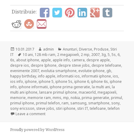
Distribuie:
Posted
Author
Categories
10.01.2017
admin
Anunturi
,
Diverse
,
Produse
,
Stiri
on
Tags
IT
10 ani
,
128 mb ram
,
2 megapixeli
,
2 mp
,
2007
,
3g
,
5
,
5s
,
6
,
6s
,
about iphone
,
apple
,
apple info
,
camera
,
despre apple
,
despre ios
,
despre Iphone
,
despre steve jobs
,
despre telefoane
,
evenimente 2007
,
evolutia smartphone
,
evolutie iphone
,
gb
,
happy birthday
,
info apple
,
informatii ios
,
informatii iphone
,
ios
,
ios info
,
iphone
,
iphone 5
,
iphone 5s
,
iphone 6
,
iphone 6s
,
iphone
info
,
iphone informatii
,
iphone prima generatie
,
la multi ani
,
la
multi ani iphone
,
lansare primul iphone
,
macworld
,
megapixeli
,
memorie
,
memorie ram
,
mms
,
mp
,
nokia
,
prima generatie
,
primul
,
primul iphone
,
primul telefon
,
ram
,
samsung
,
smartphone
,
sony
,
sony ericsson
,
steve jobs
,
stiri iphone
,
stiri IT
,
telefoane
,
telefon
on 10 ani de existenta pentru Iphone!
Leave a comment
Proudly powered by WordPress