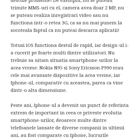
destule probleme! De exemplu, nu se puteau
trimite MMS-uri cu el, camera avea doar 2 MP, nu
se puteau realiza inregistrari video sau nu
functiona intr-o retea 3G, ca sa nu mai punem la
socoteala faptul ca nu puteai descarca aplicatii!
Totusi iOS functiona destul de rapid, iar design-ul i-
a cucerit pe foarte multi dintre utilizatori. Nu
trebuie sa uitam situatia smartphone-urilor la
acea vreme: Nokia N95 si Sony Ericsson P990 erau
cele mai avansate dispozitive la acea vreme, iar
Iphone-ul, comparativ cu aceastea, parea ca vine
dintr-o alta dimensiune.
Peste ani, Iphone-ul a devenit un punct de referinta
extrem de important in ceea ce priveste evolutia
smartphone-urilor, deoarece multe dintre
telefoanele lansate de diverse companii in ultimii
ani, au fost comparate cu Iphone, lucrurile