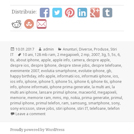
Distribuie:
Posted
Author
Categories
10.01.2017
admin
Anunturi
,
Diverse
,
Produse
,
Stiri
on
Tags
IT
10 ani
,
128 mb ram
,
2 megapixeli
,
2 mp
,
2007
,
3g
,
5
,
5s
,
6
,
6s
,
about iphone
,
apple
,
apple info
,
camera
,
despre apple
,
despre ios
,
despre Iphone
,
despre steve jobs
,
despre telefoane
,
evenimente 2007
,
evolutia smartphone
,
evolutie iphone
,
gb
,
happy birthday
,
info apple
,
informatii ios
,
informatii iphone
,
ios
,
ios info
,
iphone
,
iphone 5
,
iphone 5s
,
iphone 6
,
iphone 6s
,
iphone
info
,
iphone informatii
,
iphone prima generatie
,
la multi ani
,
la
multi ani iphone
,
lansare primul iphone
,
macworld
,
megapixeli
,
memorie
,
memorie ram
,
mms
,
mp
,
nokia
,
prima generatie
,
primul
,
primul iphone
,
primul telefon
,
ram
,
samsung
,
smartphone
,
sony
,
sony ericsson
,
steve jobs
,
stiri iphone
,
stiri IT
,
telefoane
,
telefon
on 10 ani de existenta pentru Iphone!
Leave a comment
Proudly powered by WordPress