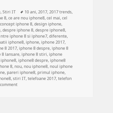
Tags
e
,
Stiri IT
10 ani
,
2017
,
2017 trends
,
ne 8
,
ce are nou iphone8
,
cel mai
,
cel
,
concept iphone 8
,
design iphone
,
e
,
despre iphone 8
,
despre iphone8
,
intre iphone 8 si iphone7
,
diferente
,
atii iphone8
,
iphone
,
iphone 2017
,
ne 8 2017
,
iphone 8 despre
,
iphone 8
 8 lansare
,
iphone 8 stiri
,
iphone
,
iphone8
,
iphone8 despre
,
iphone8
phone 8
,
nou
,
nou iphone8
,
noul iphone
one
,
pareri iphone8
,
primul iphone
,
phone8
,
stiri IT
,
telefoane 2017
,
telefon
on Vezi cum poate arata noul iPhone 8
a comment