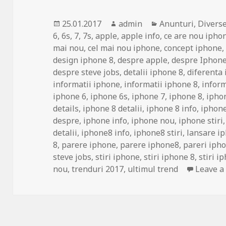
Posted
Author
Categories
25.01.2017
admin
Anunturi
,
Divers
on
6
,
6s
,
7
,
7s
,
apple
,
apple info
,
ce are nou ipho
mai nou
,
cel mai nou iphone
,
concept iphone
design iphone 8
,
despre apple
,
despre Iphon
despre steve jobs
,
detalii iphone 8
,
diferenta 
informatii iphone
,
informatii iphone 8
,
inform
iphone 6
,
iphone 6s
,
iphone 7
,
iphone 8
,
ipho
details
,
iphone 8 detalii
,
iphone 8 info
,
iphone
despre
,
iphone info
,
iphone nou
,
iphone stiri
detalii
,
iphone8 info
,
iphone8 stiri
,
lansare i
8
,
parere iphone
,
parere iphone8
,
pareri iph
steve jobs
,
stiri iphone
,
stiri iphone 8
,
stiri i
nou
,
trenduri 2017
,
ultimul trend
Leave 