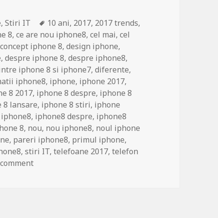
Tags
e
,
Stiri IT
10 ani
,
2017
,
2017 trends
,
ne 8
,
ce are nou iphone8
,
cel mai
,
cel
,
concept iphone 8
,
design iphone
,
e
,
despre iphone 8
,
despre iphone8
,
intre iphone 8 si iphone7
,
diferente
,
atii iphone8
,
iphone
,
iphone 2017
,
ne 8 2017
,
iphone 8 despre
,
iphone 8
 8 lansare
,
iphone 8 stiri
,
iphone
,
iphone8
,
iphone8 despre
,
iphone8
phone 8
,
nou
,
nou iphone8
,
noul iphone
one
,
pareri iphone8
,
primul iphone
,
phone8
,
stiri IT
,
telefoane 2017
,
telefon
on Vezi cum poate arata noul iPhone 8
a comment