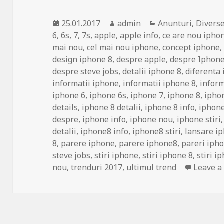
Posted
Author
Categories
25.01.2017
admin
Anunturi
,
Divers
on
6
,
6s
,
7
,
7s
,
apple
,
apple info
,
ce are nou ipho
mai nou
,
cel mai nou iphone
,
concept iphone
design iphone 8
,
despre apple
,
despre Iphon
despre steve jobs
,
detalii iphone 8
,
diferenta 
informatii iphone
,
informatii iphone 8
,
inform
iphone 6
,
iphone 6s
,
iphone 7
,
iphone 8
,
ipho
details
,
iphone 8 detalii
,
iphone 8 info
,
iphone
despre
,
iphone info
,
iphone nou
,
iphone stiri
detalii
,
iphone8 info
,
iphone8 stiri
,
lansare i
8
,
parere iphone
,
parere iphone8
,
pareri iph
steve jobs
,
stiri iphone
,
stiri iphone 8
,
stiri i
nou
,
trenduri 2017
,
ultimul trend
Leave 