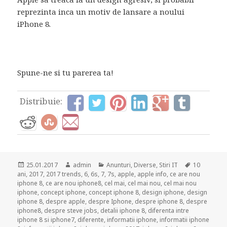
reprezinta inca un motiv de lansare a noului
iPhone 8.
Spune-ne si tu parerea ta!
Distribuie:
Posted
Author
Categories
Tags
25.01.2017
admin
Anunturi
,
Diverse
,
Stiri IT
10
on
ani
,
2017
,
2017 trends
,
6
,
6s
,
7
,
7s
,
apple
,
apple info
,
ce are nou
iphone 8
,
ce are nou iphone8
,
cel mai
,
cel mai nou
,
cel mai nou
iphone
,
concept iphone
,
concept iphone 8
,
design iphone
,
design
iphone 8
,
despre apple
,
despre Iphone
,
despre iphone 8
,
despre
iphone8
,
despre steve jobs
,
detalii iphone 8
,
diferenta intre
iphone 8 si iphone7
,
diferente
,
informatii iphone
,
informatii iphone