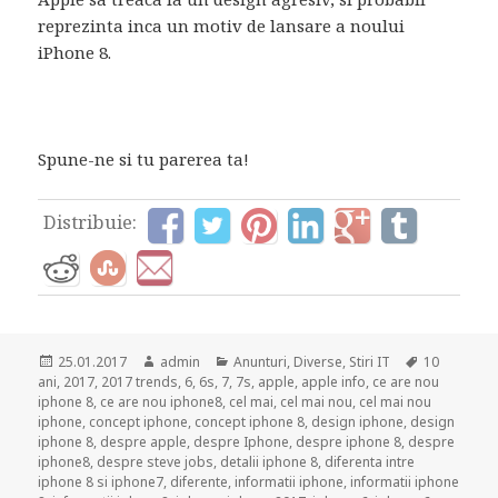
reprezinta inca un motiv de lansare a noului
iPhone 8.
Spune-ne si tu parerea ta!
Distribuie:
Posted
Author
Categories
Tags
25.01.2017
admin
Anunturi
,
Diverse
,
Stiri IT
10
on
ani
,
2017
,
2017 trends
,
6
,
6s
,
7
,
7s
,
apple
,
apple info
,
ce are nou
iphone 8
,
ce are nou iphone8
,
cel mai
,
cel mai nou
,
cel mai nou
iphone
,
concept iphone
,
concept iphone 8
,
design iphone
,
design
iphone 8
,
despre apple
,
despre Iphone
,
despre iphone 8
,
despre
iphone8
,
despre steve jobs
,
detalii iphone 8
,
diferenta intre
iphone 8 si iphone7
,
diferente
,
informatii iphone
,
informatii iphone