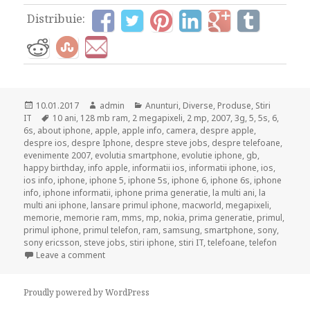
Distribuie:
Posted
Author
Categories
10.01.2017
admin
Anunturi
,
Diverse
,
Produse
,
Stiri
on
Tags
IT
10 ani
,
128 mb ram
,
2 megapixeli
,
2 mp
,
2007
,
3g
,
5
,
5s
,
6
,
6s
,
about iphone
,
apple
,
apple info
,
camera
,
despre apple
,
despre ios
,
despre Iphone
,
despre steve jobs
,
despre telefoane
,
evenimente 2007
,
evolutia smartphone
,
evolutie iphone
,
gb
,
happy birthday
,
info apple
,
informatii ios
,
informatii iphone
,
ios
,
ios info
,
iphone
,
iphone 5
,
iphone 5s
,
iphone 6
,
iphone 6s
,
iphone
info
,
iphone informatii
,
iphone prima generatie
,
la multi ani
,
la
multi ani iphone
,
lansare primul iphone
,
macworld
,
megapixeli
,
memorie
,
memorie ram
,
mms
,
mp
,
nokia
,
prima generatie
,
primul
,
primul iphone
,
primul telefon
,
ram
,
samsung
,
smartphone
,
sony
,
sony ericsson
,
steve jobs
,
stiri iphone
,
stiri IT
,
telefoane
,
telefon
on 10 ani de existenta pentru Iphone!
Leave a comment
Proudly powered by WordPress