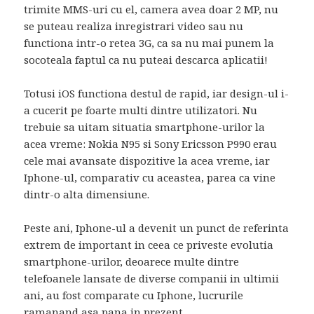
trimite MMS-uri cu el, camera avea doar 2 MP, nu
se puteau realiza inregistrari video sau nu
functiona intr-o retea 3G, ca sa nu mai punem la
socoteala faptul ca nu puteai descarca aplicatii!
Totusi iOS functiona destul de rapid, iar design-ul i-
a cucerit pe foarte multi dintre utilizatori. Nu
trebuie sa uitam situatia smartphone-urilor la
acea vreme: Nokia N95 si Sony Ericsson P990 erau
cele mai avansate dispozitive la acea vreme, iar
Iphone-ul, comparativ cu aceastea, parea ca vine
dintr-o alta dimensiune.
Peste ani, Iphone-ul a devenit un punct de referinta
extrem de important in ceea ce priveste evolutia
smartphone-urilor, deoarece multe dintre
telefoanele lansate de diverse companii in ultimii
ani, au fost comparate cu Iphone, lucrurile
ramanand asa pana in prezent.