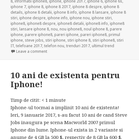
8
,
informatii iphone8
,
iphone
,
iphone 2017
,
iphone 6
,
iphone 6s
,
iphone 7
,
iphone 8
,
iphone 8 2017
,
iphone 8 despre
,
iphone 8
details
,
iphone 8 detalii
,
iphone 8 info
,
iphone 8 lansare
,
iphone 8
stiri
,
iphone despre
,
iphone info
,
iphone nou
,
iphone stiri
,
iphone8
,
iphone8 despre
,
iphone8 detalii
,
iphone8 info
,
iphone8
stiri
,
lansare iphone 8
,
nou
,
nou iphone8
,
noul iphone 8
,
parere
iphone
,
parere iphone8
,
pareri iphone
,
pareri iphone8
,
primul
iphone
,
steve jobs
,
stiri iphone
,
stiri iphone 8
,
stiri iphone8
,
stiri
IT
,
telefoane 2017
,
telefon nou
,
trenduri 2017
,
ultimul trend
on Vezi cum poate arata noul iPhone 8
Leave a comment
10 ani de existenta pentru
Iphone!
Timp de citit:
< 1
minute
Iphone-ul tocmai a implinit 10 ani de existenta!
Ieri, 9 ianuarie 2017, s-au facut 10 ani de cand Steve
Jobs inaugura pe scena Macworld 2007 primul
Iphone din lume. Iphone-ul exista in 2 variante si
anume de 4 GB la 500 $, respectiv de 8 GB la 600 $.