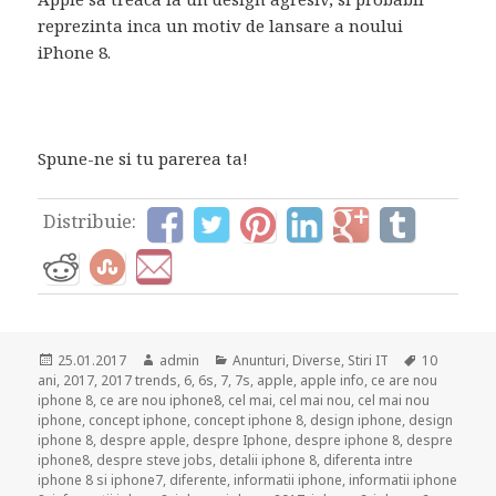
reprezinta inca un motiv de lansare a noului
iPhone 8.
Spune-ne si tu parerea ta!
Distribuie:
Posted
Author
Categories
Tags
25.01.2017
admin
Anunturi
,
Diverse
,
Stiri IT
10
on
ani
,
2017
,
2017 trends
,
6
,
6s
,
7
,
7s
,
apple
,
apple info
,
ce are nou
iphone 8
,
ce are nou iphone8
,
cel mai
,
cel mai nou
,
cel mai nou
iphone
,
concept iphone
,
concept iphone 8
,
design iphone
,
design
iphone 8
,
despre apple
,
despre Iphone
,
despre iphone 8
,
despre
iphone8
,
despre steve jobs
,
detalii iphone 8
,
diferenta intre
iphone 8 si iphone7
,
diferente
,
informatii iphone
,
informatii iphone