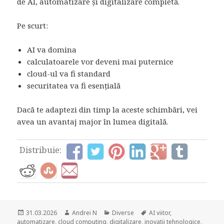
de AI, automatizare și digitalizare completă.
Pe scurt:
AI va domina
calculatoarele vor deveni mai puternice
cloud-ul va fi standard
securitatea va fi esențială
Dacă te adaptezi din timp la aceste schimbări, vei
avea un avantaj major în lumea digitală.
Distribuie:
Posted
Author
Categories
Tags
31.03.2026
Andrei N
Diverse
AI viitor
,
on
automatizare
,
cloud computing
,
digitalizare
,
inovatii tehnologice
,