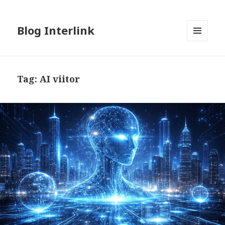
Blog Interlink
MENU
AND
WIDGETS
Tag:
AI viitor