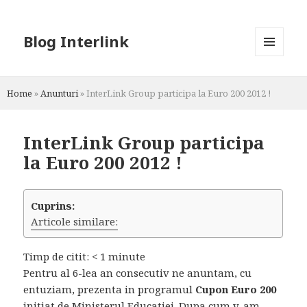
Blog Interlink
MENU
AND
WIDGETS
Home
»
Anunturi
»
InterLink Group participa la Euro 200 2012 !
InterLink Group participa
la Euro 200 2012 !
Cuprins:
Articole similare:
Timp de citit:
< 1
minute
Pentru al 6-lea an consecutiv ne anuntam, cu
entuziam, prezenta in programul
Cupon Euro 200
initiat de Ministerul Educatiei. Dupa cum v-am