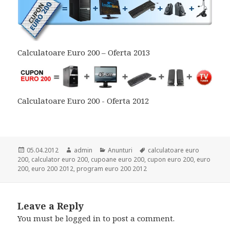
Calculatoare Euro 200 – Oferta 2013
Calculatoare Euro 200 - Oferta 2012
Posted
Author
Categories
Tags
05.04.2012
admin
Anunturi
calculatoare euro
on
200
,
calculator euro 200
,
cupoane euro 200
,
cupon euro 200
,
euro
200
,
euro 200 2012
,
program euro 200 2012
Leave a Reply
You must be
logged in
to post a comment.