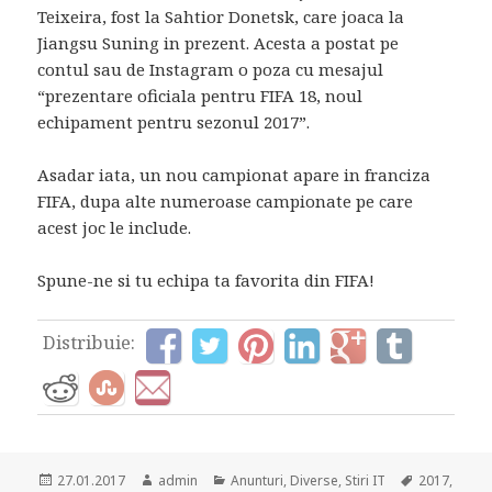
Teixeira, fost la Sahtior Donetsk, care joaca la
Jiangsu Suning in prezent. Acesta a postat pe
contul sau de Instagram o poza cu mesajul
“prezentare oficiala pentru FIFA 18, noul
echipament pentru sezonul 2017”.
Asadar iata, un nou campionat apare in franciza
FIFA, dupa alte numeroase campionate pe care
acest joc le include.
Spune-ne si tu echipa ta favorita din FIFA!
Distribuie:
Posted
Author
Categories
Tags
27.01.2017
admin
Anunturi
,
Diverse
,
Stiri IT
2017
,