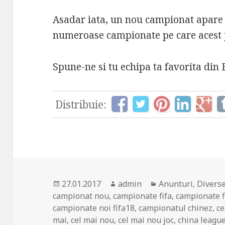
Asadar iata, un nou campionat apare 
numeroase campionate pe care acest j
Spune-ne si tu echipa ta favorita din 
Distribuie:
Posted
Author
Categories
27.01.2017
admin
Anunturi
,
Divers
on
campionat nou
,
campionate fifa
,
campionate f
campionate noi fifa18
,
campionatul chinez
,
ce
mai
,
cel mai nou
,
cel mai nou joc
,
china leagu