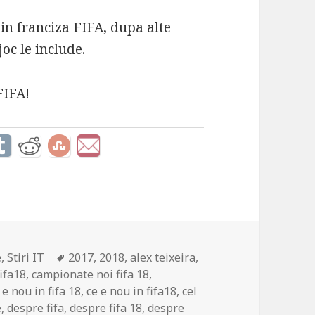
in franciza FIFA, dupa alte
oc le include.
FIFA!
Tags
e
,
Stiri IT
2017
,
2018
,
alex teixeira
,
ifa18
,
campionate noi fifa 18
,
 e nou in fifa 18
,
ce e nou in fifa18
,
cel
e
,
despre fifa
,
despre fifa 18
,
despre