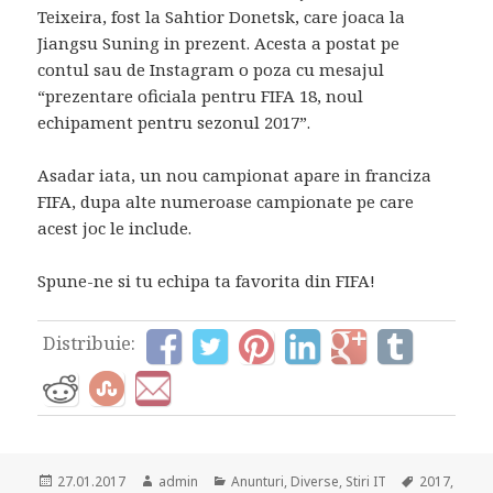
Teixeira, fost la Sahtior Donetsk, care joaca la
Jiangsu Suning in prezent. Acesta a postat pe
contul sau de Instagram o poza cu mesajul
“prezentare oficiala pentru FIFA 18, noul
echipament pentru sezonul 2017”.
Asadar iata, un nou campionat apare in franciza
FIFA, dupa alte numeroase campionate pe care
acest joc le include.
Spune-ne si tu echipa ta favorita din FIFA!
Distribuie:
Posted
Author
Categories
Tags
27.01.2017
admin
Anunturi
,
Diverse
,
Stiri IT
2017
,