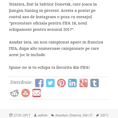
Teixeira, fost la Sahtior Donetsk, care joaca la
Jiangsu Suning in prezent. Acesta a postat pe
contul sau de Instagram o poza cu mesajul
“prezentare oficiala pentru FIFA 18, noul
echipament pentru sezonul 2017”.
Asadar iata, un nou campionat apare in franciza
FIFA, dupa alte numeroase campionate pe care
acest joc le include.
Spune-ne si tu echipa ta favorita din FIFA!
Distribuie:
Posted
Author
Categories
Tags
27.01.2017
admin
Anunturi
,
Diverse
,
Stiri IT
2017
,