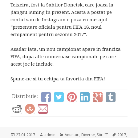
Teixeira, fost la Sahtior Donetsk, care joaca la
Jiangsu Suning in prezent. Acesta a postat pe
contul sau de Instagram o poza cu mesajul
“prezentare oficiala pentru FIFA 18, noul
echipament pentru sezonul 2017”.
Asadar iata, un nou campionat apare in franciza
FIFA, dupa alte numeroase campionate pe care
acest joc le include.
Spune-ne si tu echipa ta favorita din FIFA!
Distribuie:
Posted
Author
Categories
Tags
27.01.2017
admin
Anunturi
,
Diverse
,
Stiri IT
2017
,