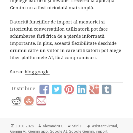
înțelege istoricul și nevoile. Trecerea la aplicația
Gemini nu a fost niciodată mai simplă.
Datorită funcțiilor de import al memoriei și
istoricului conversațiilor, utilizatorii pot face
schimbarea fără frica de a pierde informații
importante. În plus, această flexibilitate deschide
drumul către un viitor în care utilizatorii pot alege
liber platformele AI, fără compromisuri.
Sursa:
blog.google
Distribuie:
Posted
Author
Categories
Tags
30.03.2026
Alexandru C
Stiri IT
asistent virtual
,
on
Gemini AI
,
Gemini app
,
Google AI
,
Google Gemini
,
import