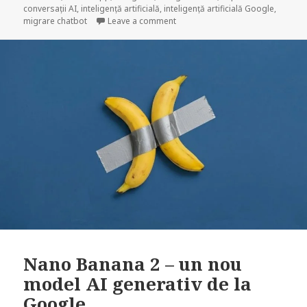
conversații AI
,
inteligență artificială
,
inteligență artificială Google
,
on Cum poți continua conversațiile
migrare chatbot
Leave a comment
Nano Banana 2 – un nou
model AI generativ de la
Google