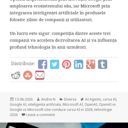
amploarea ecosistemului său, iar Microsoft prin
integrarea inteligenței artificiale în produsele
folosite zilnic de companii și utilizatori.
Un lucru este sigur: competiția dintre aceste trei
companii va accelera dezvoltarea AI și va influența
profund tehnologia în anii următori.
Distribuie:
Posted
Author
Categories
Tags
13.06.2026
Andrei N
Diverse
AI Agents
,
cursa AI
,
on
Google AI
,
inteligenta artificiala
,
Microsoft AI
,
OpenAI
,
OpenAI vs
Google vs Microsoft cine conduce cursa AI in 2026
,
tehnologie
on Cine conduce cursa AI in 2026? OpenAI v
2026
Leave a comment