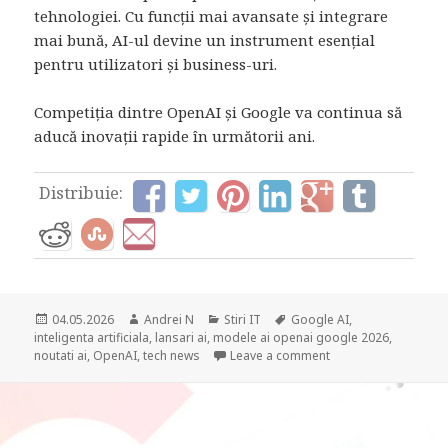
tehnologiei. Cu funcții mai avansate și integrare
mai bună, AI-ul devine un instrument esențial
pentru utilizatori și business-uri.
Competiția dintre OpenAI și Google va continua să
aducă inovații rapide în următorii ani.
Distribuie:
Posted
Author
Categories
Tags
04.05.2026
Andrei N
Stiri IT
Google AI
,
on
inteligenta artificiala
,
lansari ai
,
modele ai openai google 2026
,
on Modele AI OpenA
noutati ai
,
OpenAI
,
tech news
Leave a comment