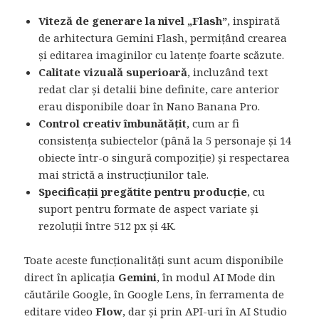
Viteză de generare la nivel „Flash”
, inspirată
de arhitectura Gemini Flash, permițând crearea
și editarea imaginilor cu latențe foarte scăzute.
Calitate vizuală superioară
, incluzând text
redat clar și detalii bine definite, care anterior
erau disponibile doar în Nano Banana Pro.
Control creativ îmbunătățit
, cum ar fi
consistența subiectelor (până la 5 personaje și 14
obiecte într-o singură compoziție) și respectarea
mai strictă a instrucțiunilor tale.
Specificații pregătite pentru producție
, cu
suport pentru formate de aspect variate și
rezoluții între 512 px și 4K.
Toate aceste funcționalități sunt acum disponibile
direct în aplicația
Gemini
, în modul AI Mode din
căutările Google, în Google Lens, în ferramenta de
editare video
Flow
, dar și prin API-uri în AI Studio