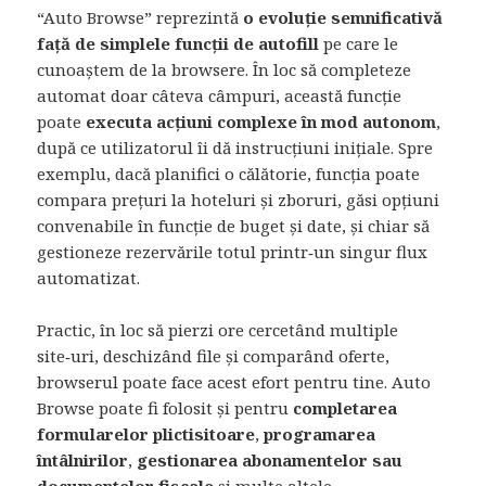
“Auto Browse” reprezintă
o evoluție semnificativă
față de simplele funcții de autofill
pe care le
cunoaștem de la browsere. În loc să completeze
automat doar câteva câmpuri, această funcție
poate
executa acțiuni complexe în mod autonom
,
după ce utilizatorul îi dă instrucțiuni inițiale. Spre
exemplu, dacă planifici o călătorie, funcția poate
compara prețuri la hoteluri și zboruri, găsi opțiuni
convenabile în funcție de buget și date, și chiar să
gestioneze rezervările totul printr‑un singur flux
automatizat.
Practic, în loc să pierzi ore cercetând multiple
site‑uri, deschizând file și comparând oferte,
browserul poate face acest efort pentru tine. Auto
Browse poate fi folosit și pentru
completarea
formularelor plictisitoare
,
programarea
întâlnirilor
,
gestionarea abonamentelor sau