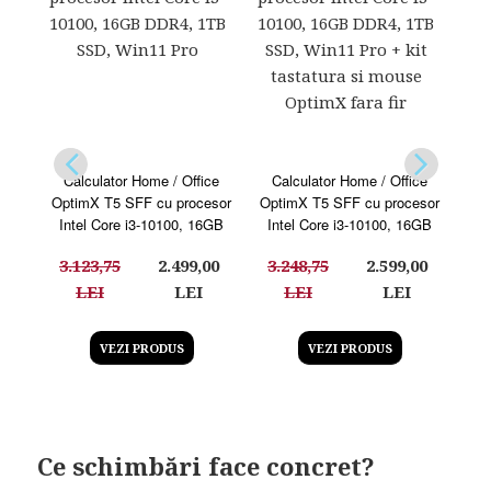
Calculator Home / Office
Calculator Home / Office
C
OptimX T5 SFF cu procesor
OptimX T5 SFF cu procesor
Opt
Intel Core i3-10100, 16GB
Intel Core i3-10100, 16GB
I
DDR4, 1TB SSD, Win11 Pro
DDR4, 1TB SSD, Win11 Pro +
DDR
3.123,75
2.499,00
3.248,75
2.599,00
2.
kit tastatura si mouse OptimX
fara fir
LEI
LEI
LEI
LEI
VEZI PRODUS
VEZI PRODUS
Ce schimbări face concret?