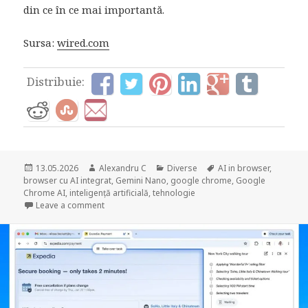
din ce în ce mai importantă.
Sursa:
wired.com
Distribuie:
Posted
Author
Categories
Tags
13.05.2026
Alexandru C
Diverse
AI in browser
,
on
browser cu AI integrat
,
Gemini Nano
,
google chrome
,
Google
Chrome AI
,
inteligență artificială
,
tehnologie
on Gemini Nano în Chrome: funcție utilă sau motiv d
Leave a comment