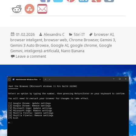
Posted
Author
Categories
Tags
01.02.2026
Alexandru C
Stiri IT
browser AI
,
on
browser inteligent
,
browser web
,
Chrome Browser
,
Gemini 3
,
Gemini 3 Auto Browse
,
Google AI
,
google chrome
,
Google
Gemini
,
inteligență artificială
,
Nano Banana
on Chrome + Gemini 3 schimbă modul în care navi
Leave a comment