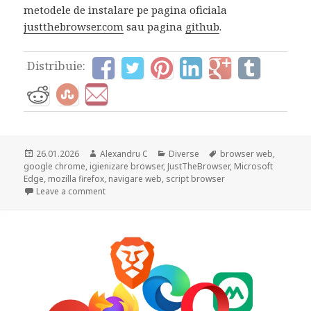
metodele de instalare pe pagina oficiala
justthebrowser.com
sau pagina
github
.
Distribuie:
Posted
Author
Categories
Tags
26.01.2026
Alexandru C
Diverse
browser web
,
on
google chrome
,
igienizare browser
,
JustTheBrowser
,
Microsoft
Edge
,
mozilla firefox
,
navigare web
,
script browser
on Just The Browser – un instrument care igienizea
Leave a comment