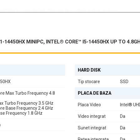
litate în conectivitate. Dispune de multiple porturi, inclusiv:
14450HX MINIPC, INTEL® CORE™ I5-14450HX UP TO 4.8GHZ,
th, rămâneți conectat fără efort.
iu, dar adaugă și un aspect modern biroului dumneavoastră. Este ușor de
HARD DISK
4450HX
Tip stocare
SSD
ă la
4.80 GHz
, procesorul Intel Core i5-14450HX asigură o performanță
re Max Turbo Frequency 4.8
PLACA DE BAZA
Max Turbo Frequency 3.5 GHz
Placa Video
Intel® UH
re Base Frequency 2.4 GHz
Base Frequency 1.8 GHz
Video integrat
Da
sau un student care are nevoie de un dispozitiv fiabil, Calculatorul Of
onalități și actualizări de securitate.
a
Sunet integrat
Da
mant și elegant, care îmbină tehnologia de vârf cu un design compact, 
Retea integrata
Da