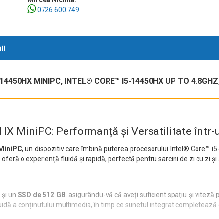
Mircea Nichita:
0726.600.749
ii
450HX MINIPC, INTEL® CORE™ I5-14450HX UP TO 4.8GHZ, 
HX MiniPC: Performanță și Versatilitate înt
 MiniPC
, un dispozitiv care îmbină puterea procesorului Intel® Core™ 
 oferă o experiență fluidă și rapidă, perfectă pentru sarcini de zi cu zi și
4
și un
SSD de 512 GB
, asigurându-vă că aveți suficient spațiu și viteză 
idă a conținutului multimedia, în timp ce sunetul integrat completează 