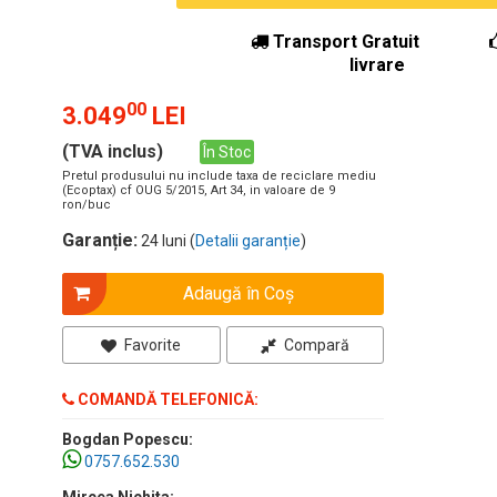
Transport Gratuit
livrare
00
3.049
LEI
(TVA inclus)
În Stoc
Pretul produsului nu include taxa de reciclare mediu
(Ecoptax) cf OUG 5/2015, Art 34, in valoare de 9
ron/buc
Garanție:
24 luni (
Detalii garanție
)
Adaugă în Coş
Favorite
Compară
COMANDĂ TELEFONICĂ:
Bogdan Popescu:
0757.652.530