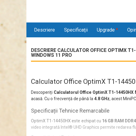
Descriere
Specificaţii
Upgrade
*
Opin
DESCRIERE CALCULATOR OFFICE OPTIMX T1-14
WINDOWS 11 PRO
Calculator Office OptimX T1-14450
Descoperiți
Calculatorul Office OptimX T1-14450HX
acasă. Cu o frecvență de până la
4.8 GHz
, acest MiniPC
Specificații Tehnice Remarcabile
OptimX T1-14450HX este echipat cu
16 GB RAM DDR
video integrată Intel® UHD Graphics permite redarea flu