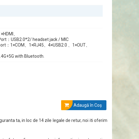
：1×HDMI、
 Port：USB2.0*2/ headset jack / MIC
O Port：1×COM、1×RJ45、4×USB2.0 、1×OUT、
 2.4G+5G with Bluetooth.
Adaugă în Coş
guranta ta, in loc de 14 zile legale de retur, noi iti oferim