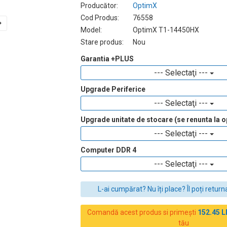
Producător:
OptimX
Cod Produs:
76558
Model:
OptimX T1-14450HX
Stare produs:
Nou
Garantia +PLUS
--- Selectaţi ---
Upgrade Periferice
--- Selectaţi ---
Upgrade unitate de stocare (se renunta la op
--- Selectaţi ---
Computer DDR 4
--- Selectaţi ---
L-ai cumpărat? Nu îți place? Îl poți returna
Comandă acest produs si primești
152.45 L
tău