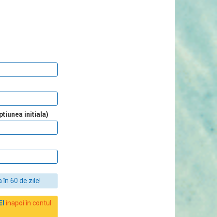
tiunea initiala)
 în 60 de zile!
EI
inapoi în contul