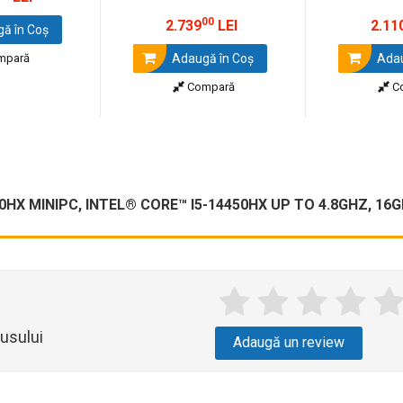
00
2.739
LEI
2.11
ă în Coş
mpară
Adaugă în Coş
Adau
Compară
C
HX MINIPC, INTEL® CORE™ I5-14450HX UP TO 4.8GHZ, 16GB
usului
Adaugă un review