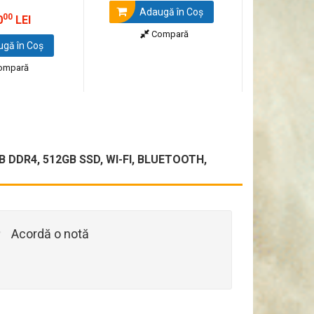
Adaugă în Coş
00
0
LEI
Compară
gă în Coş
ompară
 DDR4, 512GB SSD, WI-FI, BLUETOOTH,
Acordă o notă