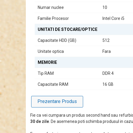
Numar nuclee
10
Familie Procesor
Intel Core i5
UNITATI DE STOCARE/OPTICE
Capacitate HDD (GB)
512
Unitate optica
Fara
MEMORIE
Tip RAM
DDR 4
Capacitate RAM
16 GB
Prezentare Produs
Fie ca vei cumpara un produs second hand sau refurbis
30 de zile
. De asemenea poti schimba produsul in cazul