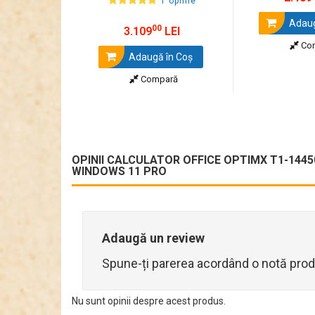
1 opinie
Adaug
00
3.109
LEI
Co
Adaugă în Coş
Compară
OPINII CALCULATOR OFFICE OPTIMX T1-14450
WINDOWS 11 PRO
Adaugă un review
Spune-ți parerea acordând o notă prod
Nu sunt opinii despre acest produs.