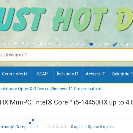
031.620.73.24
lefon:
Informații
Reclamații
Favorite
Compa
Cerere ofertă
SEAP
Închiriere IT
Achiziții IT
Soluții de 
culatoare OptimX Office cu Windows 11 Pro preinstalat
0HX MiniPC, Intel® Core™ i5-14450HX up to 4
0 opinii
Spune-ţi opinia