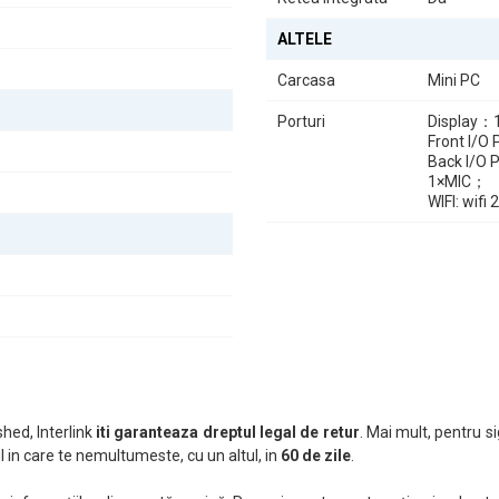
ALTELE
Carcasa
Mini PC
Porturi
Display
Front I/O
Back I/
1×MIC；
WIFI: wifi
hed, Interlink
iti garanteaza dreptul legal de retur
. Mai mult, pentru si
 in care te nemultumeste, cu un altul, in
60 de zile
.