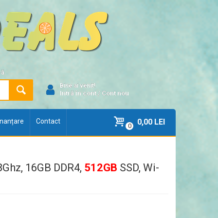
ră
Bine ai venit!
Intră în cont
/
Cont nou
finanțare
Contact
0,00 LEI
0
.8Ghz, 16GB DDR4,
512GB
SSD, Wi-