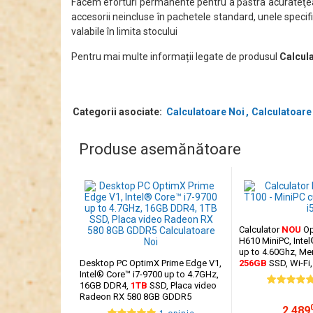
Facem eforturi permanente pentru a păstra acurateţea i
accesorii neincluse în pachetele standard, unele specifi
valabile în limita stocului
Pentru mai multe informații legate de produsul
Calcul
Categorii asociate:
Calculatoare Noi
Calculatoare
Produse asemănătoare
Calculator
NOU
Op
H610 MiniPC, Inte
up to 4.60Ghz, M
Desktop PC OptimX Prime Edge V1,
256GB
SSD, Wi-Fi,
Intel® Core™ i7-9700 up to 4.7GHz,
Integrat Intel® U
16GB DDR4,
1TB
SSD, Placa video
Radeon RX 580 8GB GDDR5
2.489