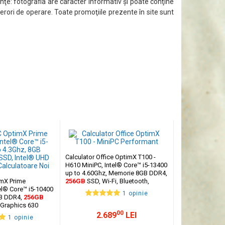
ţe: fotografia are caracter informativ şi poate conţine
 erori de operare. Toate promoţiile prezente în site sunt
Calculator Office OptimX T100 -
H610 MiniPC, Intel® Core™ i5-13400
up to 4.60Ghz, Memorie 8GB DDR4,
mX Prime
256GB
SSD, Wi-Fi, Bluetooth,
el® Core™ i5-10400
Windows 11 Pro
1 opinie
GB DDR4,
256GB
 Graphics 630
00
2.689
LEI
1 opinie