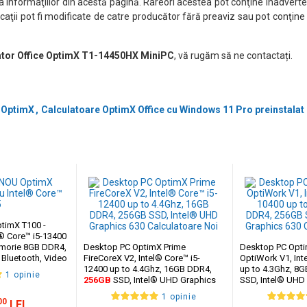
nformaţiilor din acestă pagină. Rareori acestea pot conţine inadverten
caţii pot fi modificate de catre producător fără preaviz sau pot conţine
ator Office OptimX T1-14450HX MiniPC
, vă rugăm să ne contactați.
 OptimX
Calculatoare OptimX Office cu Windows 11 Pro preinstalat
timX T100 -
l® Core™ i5-13400
emorie 8GB DDR4,
Desktop PC OptimX Prime
Desktop PC Opti
 Bluetooth, Video
FireCoreX V2, Intel® Core™ i5-
OptiWork V1, Int
HD Graphics
12400 up to 4.4Ghz, 16GB DDR4,
up to 4.3Ghz, 8
1 opinie
256GB
SSD, Intel® UHD Graphics
SSD, Intel® UHD
630
1 opinie
00
LEI