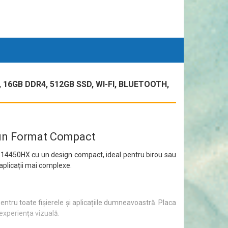
16GB DDR4, 512GB SSD, WI-FI, BLUETOOTH,
r-un Format Compact
i5-14450HX cu un design compact, ideal pentru birou sau
 aplicații mai complexe.
pentru toate fișierele și aplicațiile dumneavoastră. Placa
experiența vizuală.