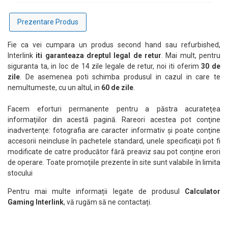
Prezentare Produs
Fie ca vei cumpara un produs second hand sau refurbished,
Interlink
iti garanteaza dreptul legal de retur
. Mai mult, pentru
siguranta ta, in loc de 14 zile legale de retur, noi iti oferim
30 de
zile
. De asemenea poti schimba produsul in cazul in care te
nemultumeste, cu un altul, in
60 de zile
.
Facem eforturi permanente pentru a păstra acurateţea
informaţiilor din acestă pagină. Rareori acestea pot conţine
inadvertenţe: fotografia are caracter informativ şi poate conţine
accesorii neincluse în pachetele standard, unele specificaţii pot fi
modificate de catre producător fără preaviz sau pot conţine erori
de operare. Toate promoţiile prezente în site sunt valabile în limita
stocului
Pentru mai multe informații legate de produsul
Calculator
Gaming Interlink
, vă rugăm să ne contactați.