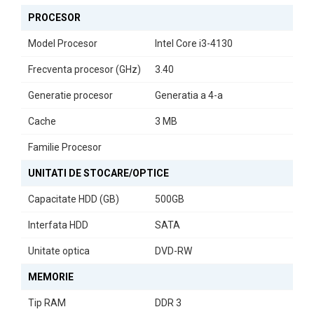
rapidă a perifericelor. De asemenea, cu un sunet și video integrate,
PROCESOR
veți putea savura o experiență multimedia completă fără a
necesita echipamente suplimentare.
Model Procesor
Intel Core i3-4130
Fie că doriți să explorați lumi virtuale sau să lucrați la proiecte
Frecventa procesor (GHz)
3.40
creative, Calculatorul Gaming Interlink este alegerea ideală pentru
cei care caută un echilibru perfect între performanță și eficiență.
Generatie procesor
Generatia a 4-a
Alegeți-l și transformați-vă modul de a experimenta tehnologia!
Cache
3 MB
Familie Procesor
UNITATI DE STOCARE/OPTICE
Capacitate HDD (GB)
500GB
Interfata HDD
SATA
Unitate optica
DVD-RW
MEMORIE
Tip RAM
DDR 3