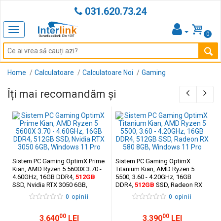
031.620.73.24
Toggle
0
navigation
Home
Calculatoare
Calculatoare Noi
Gaming
Îți mai recomandăm și
Sistem PC Gaming OptimX Prime
Sistem PC Gaming OptimX
Kian, AMD Ryzen 5 5600X 3.70 -
Titanium Kian, AMD Ryzen 5
4.60GHz, 16GB DDR4,
512GB
5500, 3.60 - 4.20GHz, 16GB
SSD, Nvidia RTX 3050 6GB,
DDR4,
512GB
SSD, Radeon RX
Windows 11 Pro
580 8GB, Windows 11 Pro
0 opinii
0 opinii
00
00
3.640
LEI
3.390
LEI