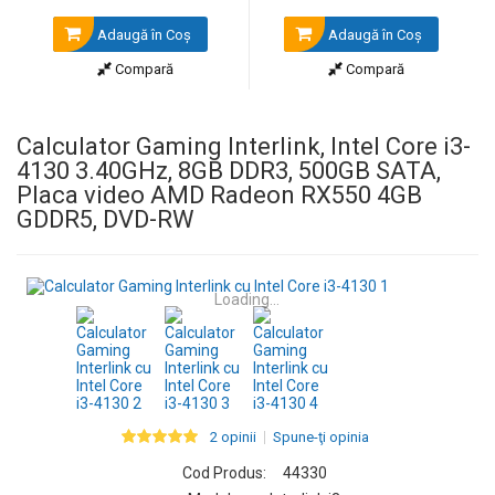
Adaugă în Coş
Adaugă în Coş
Compară
Compară
Calculator Gaming Interlink, Intel Core i3-
4130 3.40GHz, 8GB DDR3, 500GB SATA,
Placa video AMD Radeon RX550 4GB
GDDR5, DVD-RW
Loading...
2 opinii
Spune-ţi opinia
Cod Produs:
44330