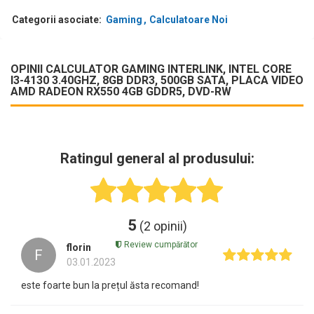
Categorii asociate:
Gaming
Calculatoare Noi
OPINII CALCULATOR GAMING INTERLINK, INTEL CORE
I3-4130 3.40GHZ, 8GB DDR3, 500GB SATA, PLACA VIDEO
AMD RADEON RX550 4GB GDDR5, DVD-RW
Ratingul general al produsului:
5
(2 opinii)
Review cumpărător
florin
F
03.01.2023
este foarte bun la prețul ăsta recomand!