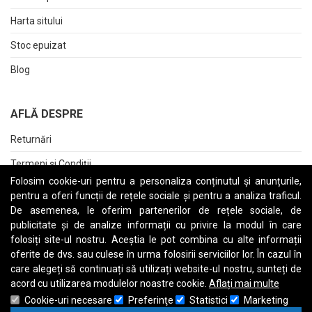
Harta sitului
Stoc epuizat
Blog
AFLĂ DESPRE
Returnări
Termeni și Condiții
Folosim cookie-uri pentru a personaliza conținutul și anunțurile,
Raport date personale
pentru a oferi funcții de rețele sociale și pentru a analiza traficul.
De asemenea, le oferim partenerilor de rețele sociale, de
Cerere stergere cont
publicitate și de analize informații cu privire la modul în care
folosiți site-ul nostru. Aceștia le pot combina cu alte informații
oferite de dvs. sau culese în urma folosirii serviciilor lor. În cazul în
care alegeți să continuați să utilizați website-ul nostru, sunteți de
A
B
C
D
E
F
G
H
I
J
K
L
M
N
O
P
Q
R
S
T
U
V
W
X
Y
Z
acord cu utilizarea modulelor noastre cookie.
Aflați mai multe
Cookie-uri necesare
Preferinţe
Statistici
Marketing