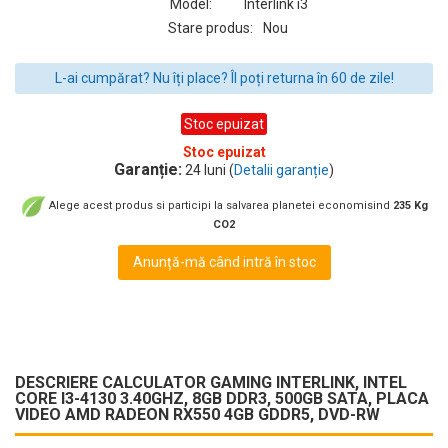
Model:
Interlink i3
Stare produs:
Nou
L-ai cumpărat? Nu îți place? Îl poți returna în 60 de zile!
Stoc epuizat
Stoc epuizat
Garanție:
24 luni (
Detalii garanție
)
Alege acest produs si participi la salvarea planetei economisind
235 Kg
CO2
Anunță-mă când intră în stoc
DESCRIERE CALCULATOR GAMING INTERLINK, INTEL
CORE I3-4130 3.40GHZ, 8GB DDR3, 500GB SATA, PLACA
VIDEO AMD RADEON RX550 4GB GDDR5, DVD-RW