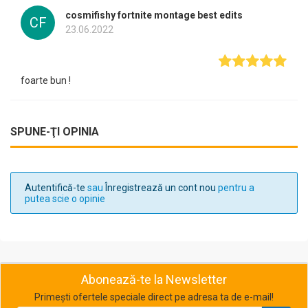
cosmifishy fortnite montage best edits
CF
23.06.2022
foarte bun !
SPUNE-ŢI OPINIA
Autentifică-te
sau
Înregistrează un cont nou
pentru a
putea scie o opinie
Abonează-te la Newsletter
Primești ofertele speciale direct pe adresa ta de e-mail!