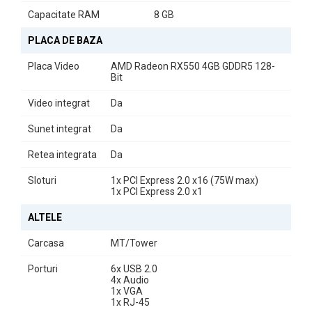
Capacitate RAM
8 GB
PLACA DE BAZA
Placa Video
AMD Radeon RX550 4GB GDDR5 128-
Bit
Video integrat
Da
Sunet integrat
Da
Retea integrata
Da
Sloturi
1x PCI Express 2.0 x16 (75W max)
1x PCI Express 2.0 x1
ALTELE
Carcasa
MT/Tower
Porturi
6x USB 2.0
4x Audio
1x VGA
1x RJ-45