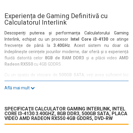
Experiența de Gaming Definitivă cu
Calculatorul Interlink
Descoperiți puterea și performanța Calculatorului Gaming
Interlink, echipat cu un procesor
Intel Core i3-4130
ce atinge
frecvențe de până la
3.40GHz
. Acest sistem nu doar că
îndeplinește cerințele jocurilor moderne, dar oferă și o experiență
fluidă datorită celor
8GB de RAM DDR3
și a plăcii video
AMD
Radeon RX550
cu 4GB GDDR5.
Cu un spațiu de stocare de
500GB SATA
, veți avea suficient loc
pentru toate jocurile, aplicațiile și fișierele preferate. Indiferent
dacă sunteți un gamer pasionat sau un utilizator obișnuit, acest
Află mai mult
calculator se dovedește a fi un partener de încredere. Carcasa sa
MT/Tower nu doar că oferă un aspect modern, dar asigură și o
ventilație optimă pentru a menține componentele la temperaturi
SPECIFICAŢII CALCULATOR GAMING INTERLINK, INTEL
scăzute.
CORE I3-4130 3.40GHZ, 8GB DDR3, 500GB SATA, PLACA
VIDEO AMD RADEON RX550 4GB GDDR5, DVD-RW
Calculatorul Interlink este dotat cu o varietate de porturi, inclusiv
6x USB 2.0
,
4x Audio
,
1x VGA
și
1x RJ-45
, facilitând conectarea