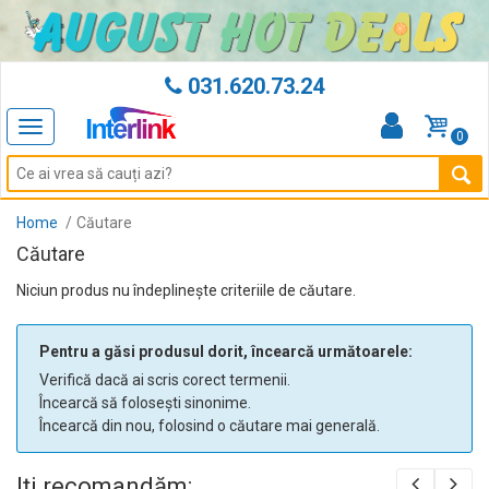
031.620.73.24
Toggle
0
navigation
Home
Căutare
Căutare
Niciun produs nu îndeplineşte criteriile de căutare.
Pentru a găsi produsul dorit, încearcă următoarele:
Verifică dacă ai scris corect termenii.
Încearcă să folosești sinonime.
Încearcă din nou, folosind o căutare mai generală.
Iți recomandăm: