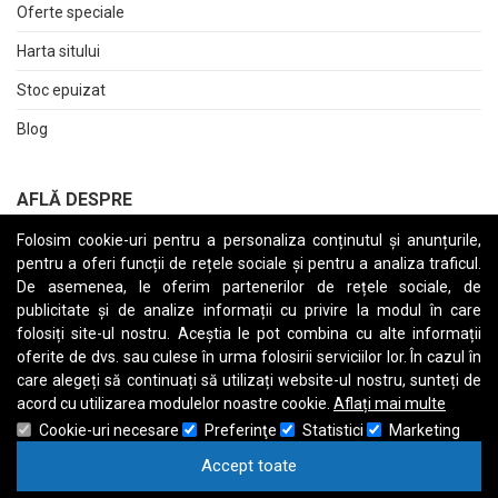
Oferte speciale
Harta sitului
Stoc epuizat
Blog
AFLĂ DESPRE
Folosim cookie-uri pentru a personaliza conținutul și anunțurile,
Returnări
pentru a oferi funcții de rețele sociale și pentru a analiza traficul.
Termeni și Condiții
De asemenea, le oferim partenerilor de rețele sociale, de
publicitate și de analize informații cu privire la modul în care
Raport date personale
folosiți site-ul nostru. Aceștia le pot combina cu alte informații
oferite de dvs. sau culese în urma folosirii serviciilor lor. În cazul în
Cerere stergere cont
care alegeți să continuați să utilizați website-ul nostru, sunteți de
acord cu utilizarea modulelor noastre cookie.
Aflați mai multe
Cookie-uri necesare
Preferinţe
Statistici
Marketing
Accept toate
A
B
C
D
E
F
G
H
I
J
K
L
M
N
O
P
Q
R
S
T
U
V
W
X
Y
Z