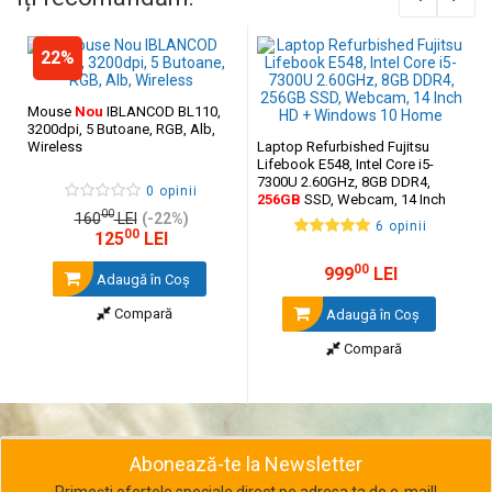
22%
Mouse
Nou
IBLANCOD BL110,
3200dpi, 5 Butoane, RGB, Alb,
Wireless
Laptop Refurbished Fujitsu
Lifebook E548, Intel Core i5-
7300U 2.60GHz, 8GB DDR4,
0 opinii
256GB
SSD, Webcam, 14 Inch
00
HD + Windows 10 Home
160
LEI
(-22%)
6 opinii
00
125
LEI
00
999
LEI
Adaugă în Coş
Compară
Adaugă în Coş
Compară
Abonează-te la Newsletter
Primești ofertele speciale direct pe adresa ta de e-mail!