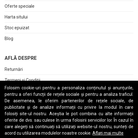
Oferte speciale
Harta sitului
Stoc epuizat
Blog
AFLĂ DESPRE
Returnări
Termeni și Condiții
Folosim cookie-uri pentru a personaliza conținutul și anunțurile,
Raport date personale
pentru a oferi funcții de rețele sociale și pentru a analiza traficul.
De asemenea, le oferim partenerilor de rețele sociale, de
Cerere stergere cont
publicitate și de analize informații cu privire la modul în care
folosiți site-ul nostru. Aceștia le pot combina cu alte informații
oferite de dvs. sau culese în urma folosirii serviciilor lor. În cazul în
care alegeți să continuați să utilizați website-ul nostru, sunteți de
A
B
C
D
E
F
G
H
I
J
K
L
M
N
O
P
Q
R
S
T
U
V
W
X
Y
Z
acord cu utilizarea modulelor noastre cookie.
Aflați mai multe