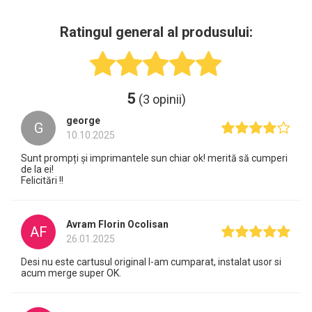
Ratingul general al produsului:
5
(3 opinii)
george
G
10.10.2025
Sunt prompți și imprimantele sun chiar ok! merită să cumperi
de la ei!
Felicitări !!
Avram Florin Ocolisan
AF
26.01.2025
Desi nu este cartusul original l-am cumparat, instalat usor si
acum merge super OK.