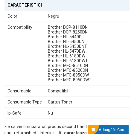
CARACTERISTICI
Color
Negru
Compatibility
Brother DCP-8110DN
Brother DCP-8250DN
Brother HL-5440D
Brother HL-5450DN
Brother HL-5450DNT
Brother HL-5470DW
Brother HL-6180DW
Brother HL-6180DWT
Brother MFC-8510DN
Brother MFC-8520DN
Brother MFC-8950DW
Brother MFC-8950DWT
Consumable
Compatibil
Consumable Type
Cartus Toner
Ip-Safe
Nu
Fie ca vei cumpara un produs second hand
Adaugă în Coş
sau refurbished, Interlink
iti garanteaza