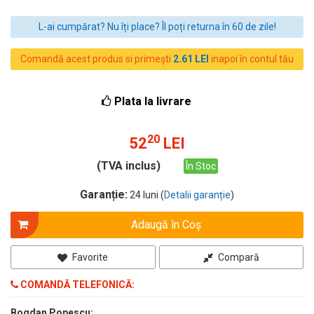
L-ai cumpărat? Nu îți place? Îl poți returna în 60 de zile!
Comandă acest produs si primești
2.61 LEI
inapoi în contul tău
Plata la livrare
20
52
LEI
(TVA inclus)
În Stoc
Garanție:
24 luni (
Detalii garanție
)
Adaugă în Coş
Favorite
Compară
COMANDĂ TELEFONICĂ:
Bogdan Popescu: