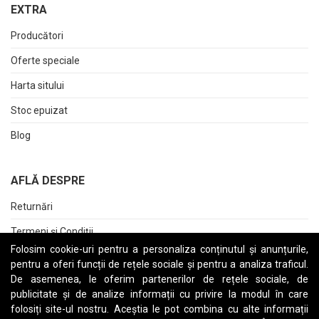
EXTRA
Producători
Oferte speciale
Harta sitului
Stoc epuizat
Blog
AFLĂ DESPRE
Returnări
Termeni și Condiții
Folosim cookie-uri pentru a personaliza conținutul și anunțurile,
Raport date personale
pentru a oferi funcții de rețele sociale și pentru a analiza traficul.
De asemenea, le oferim partenerilor de rețele sociale, de
Cerere stergere cont
publicitate și de analize informații cu privire la modul în care
folosiți site-ul nostru. Aceștia le pot combina cu alte informații