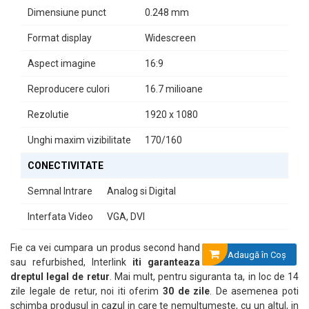
Dimensiune punct
0.248 mm
Format display
Widescreen
Aspect imagine
16:9
Reproducere culori
16.7 milioane
Rezolutie
1920 x 1080
Unghi maxim vizibilitate
170/160
CONECTIVITATE
Semnal Intrare
Analog si Digital
Interfata Video
VGA, DVI
Fie ca vei cumpara un produs second hand
Adaugă în Coş
sau refurbished, Interlink
iti garanteaza
dreptul legal de retur
. Mai mult, pentru siguranta ta, in loc de 14
zile legale de retur, noi iti oferim
30 de zile
. De asemenea poti
schimba produsul in cazul in care te nemultumeste, cu un altul, in