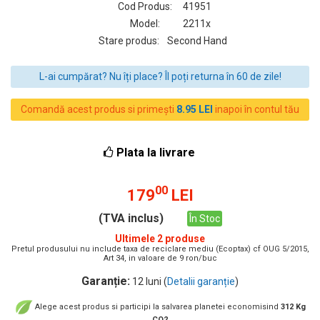
Cod Produs:
41951
Model:
2211x
Stare produs:
Second Hand
L-ai cumpărat? Nu îți place? Îl poți returna în 60 de zile!
Comandă acest produs si primești
8.95 LEI
inapoi în contul tău
Plata la livrare
00
179
LEI
(TVA inclus)
În Stoc
Ultimele 2 produse
Pretul produsului nu include taxa de reciclare mediu (Ecoptax) cf OUG 5/2015,
Art 34, in valoare de 9 ron/buc
Garanție:
12 luni (
Detalii garanție
)
Alege acest produs si participi la salvarea planetei economisind
312 Kg
CO2