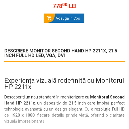
00
778
LEI
Adaugă în Coş
DESCRIERE MONITOR SECOND HAND HP 2211X, 21.5
INCH FULL HD LED, VGA, DVI
Experiența vizuală redefinită cu Monitorul
HP 2211x
Descoperiți un nou standard în monitorizare cu
Monitorul Second
Hand HP 2211x
, un dispozitiv de 21.5 inch care îmbină perfect
tehnologia avansată cu un design elegant. Cu o rezoluție Full HD
de
1920 x 1080
, fiecare detaliu prinde viață, oferind o claritate
vizuală impresionantă.