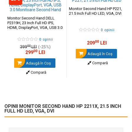
Monitor Second Hand HP P221,
21.5 Inch Full HD LED, VGA, DVI
Monitor Second Hand DELL
P2319H, 23 Inch Full HD IPS,
HDMI, DisplayPort, VGA, USB 3.0
0 opinii
0 opinii
00
209
LEI
00
399
LEI
(-25%)
00
299
LEI
Adaugă în Coş
Compară
Adaugă în Coş
Compară
OPINII MONITOR SECOND HAND HP 2211X, 21.5 INCH
FULL HD LED, VGA, DVI