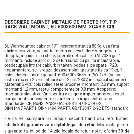
DESCRIERE CABINET METALIC DE PERETE 19”, TIP
RACK WALLMOUNT, 6U 600X600 MM, XCAB S GRI
6U Wallmounted cabinet 19", incarcare statica 80Kg, usa fata
sticla securizata, se poate monta cu deschidere stanga sau
dreapta, inchidere cu cheie, laterale detasabile, RAL7035 gri, 4
montanti, include aprox. 12 seturi surub cu piulita incastrabila,
predecupaje intrare cabluri: in tavan, podea si pe spate, IP20,
impamantare, se livreaza dezasamblat, greutate fizica 19kg, 1
colet, dimensiuni de gabarit: 600x600x368mm(WxDxH),(se pot
instala maxim 2 ventilatoare de 12 cm/230V, in capacul superior).
Material: SPCC cold rolled steel. Grosime: montanti 2,0 mm, suport
montanti 1,2 mm, restul componentelor 0,8 mm. Acoperire:
montantii placati cu Zinc pentru a asigura impamantarea, restul
componentelor acoperite cu pulberi in camp electrostatic.
Standarde: CE, RoHS, ANSI/EIA, RS-310-D, IEC297-2,
DIN41497,PART1, DIN41494,PART7, GB/T3047.2-92 ETSI standard
Fie ca vei cumpara un produs second hand sau refurbished,
Interlink
iti garanteaza dreptul legal de retur
. Mai mult, pentru
siguranta ta, in loc de 14 zile legale de retur, noi iti oferim
30 de