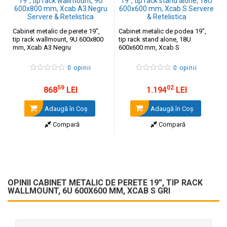
Cabinet metalic de perete 19",
Cabinet metalic de podea 19",
tip rack wallmount, 9U 600x800
tip rack stand alone, 18U
mm, Xcab A3 Negru
600x600 mm, Xcab S
0 opinii
0 opinii
59
02
868
LEI
1.194
LEI
Adaugă în Coş
Adaugă în Coş
Compară
Compară
OPINII CABINET METALIC DE PERETE 19”, TIP RACK
WALLMOUNT, 6U 600X600 MM, XCAB S GRI