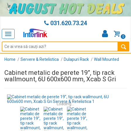
031.620.73.24
Toggle
0
navigation
Home
Servere & Retelistica
Dulapuri Rack
Wall Mounted
Cabinet metalic de perete 19”, tip rack
wallmount, 6U 600x600 mm, Xcab S Gri
Loading...