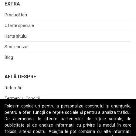
EXTRA
Producători
Oferte speciale
Harta sitului
Stoc epuizat
Blog
AFLĂ DESPRE
Returnări
Termeni și Condiții
Folosim cookie-uri pentru a personaliza conținutul și anunțurile,
Raport date personale
pentru a oferi funcții de rețele sociale și pentru a analiza traficul.
De asemenea, le oferim partenerilor de rețele sociale, de
Cerere stergere cont
publicitate și de analize informații cu privire la modul în care
folosiți site-ul nostru. Aceștia le pot combina cu alte informații