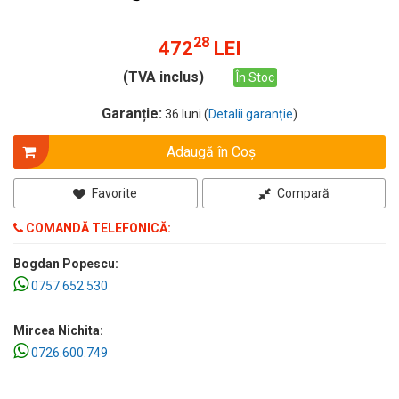
28
472
LEI
(TVA inclus)
În Stoc
Garanție:
36 luni (
Detalii garanție
)
Adaugă în Coş
Favorite
Compară
COMANDĂ TELEFONICĂ:
Bogdan Popescu:
0757.652.530
Mircea Nichita:
0726.600.749