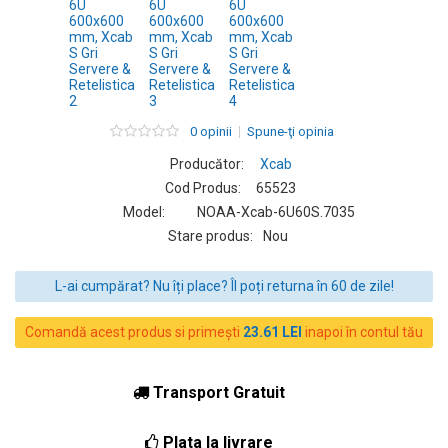
0 opinii
Spune-ţi opinia
Producător:
Xcab
Cod Produs:
65523
Model:
NOAA-Xcab-6U60S.7035
Stare produs:
Nou
L-ai cumpărat? Nu îți place? Îl poți returna în 60 de zile!
Comandă acest produs si primești
23.61 LEI
inapoi în contul tău
Transport Gratuit
Plata la livrare