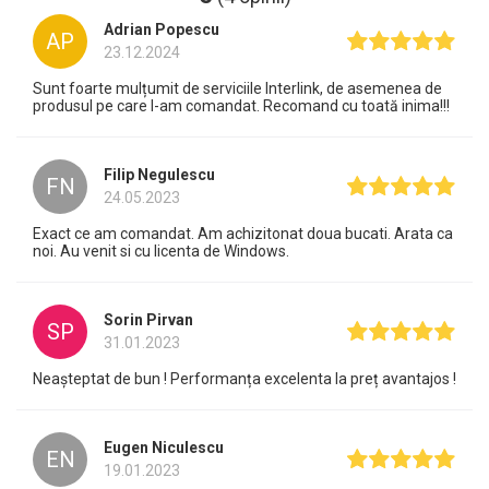
Adrian Popescu
AP
23.12.2024
Sunt foarte mulțumit de serviciile Interlink, de asemenea de
produsul pe care l-am comandat. Recomand cu toată inima!!!
Filip Negulescu
FN
24.05.2023
Exact ce am comandat. Am achizitonat doua bucati. Arata ca
noi. Au venit si cu licenta de Windows.
Sorin Pirvan
SP
31.01.2023
Neașteptat de bun ! Performanța excelenta la preț avantajos !
Eugen Niculescu
EN
19.01.2023