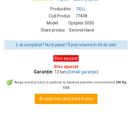
Producător:
DELL
Cod Produs:
77438
Model:
Optiplex 5050
Stare produs:
Second Hand
L-ai cumpărat? Nu îți place? Îl poți returna în 60 de zile!
Stoc epuizat
Stoc epuizat
Garanție:
12 luni (
Detalii garanție
)
Alege acest produs si participi la salvarea planetei economisind
235 Kg
CO2
Anunță-mă când intră în stoc