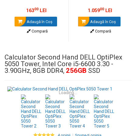
00
00
163
LEI
1.059
LEI
Adaugă în Coş
Adaugă în Coş
Compară
Compară
Calculator Second Hand DELL OptiPlex
5050 Tower, Intel Core i5-6600 3.30 -
3.90GHz, 8GB DDR4,
256GB
SSD
Loading...
4 opinii
Spune-ţi opinia