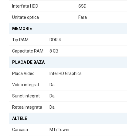
Concluzie
Interfata HDD
SSD
Calculatorul Second Hand DELL OptiPlex 5050 Tower este
Unitate optica
Fara
alegerea perfectă pentru cei care caută un echilibru între
performanță și eficiență. Cu specificații tehnice solide și un design
MEMORIE
elegant, este gata să răspundă nevoilor dumneavoastră de zi cu
zi.
Tip RAM
DDR 4
Capacitate RAM
8 GB
PLACA DE BAZA
Placa Video
Intel HD Graphics
Video integrat
Da
Sunet integrat
Da
Retea integrata
Da
ALTELE
Carcasa
MT/Tower