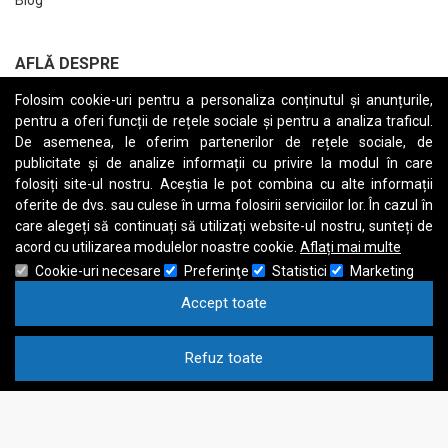
AFLĂ DESPRE
Folosim cookie-uri pentru a personaliza conținutul și anunțurile,
Returnări
pentru a oferi funcții de rețele sociale și pentru a analiza traficul.
Termeni și Condiții
De asemenea, le oferim partenerilor de rețele sociale, de
publicitate și de analize informații cu privire la modul în care
Raport date personale
folosiți site-ul nostru. Aceștia le pot combina cu alte informații
oferite de dvs. sau culese în urma folosirii serviciilor lor. În cazul în
Cerere stergere cont
care alegeți să continuați să utilizați website-ul nostru, sunteți de
acord cu utilizarea modulelor noastre cookie.
Aflați mai multe
Cookie-uri necesare
Preferinţe
Statistici
Marketing
Accept toate
A
B
C
D
E
F
G
H
I
J
K
L
M
N
O
P
Q
R
S
T
U
V
W
X
Y
Z
Refuz toate
Cookie
Drept de autor © 1997
Calculatoare Refurbished