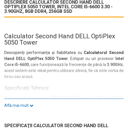
DESCRIERE CALCULATOR SECOND HAND DELL
OPTIPLEX 5050 TOWER, INTEL CORE I5-6600 3.30 -
3.90GHZ, 8GB DDR4, 256GB SSD
Calculator Second Hand DELL OptiPlex
5050 Tower
Descoperiți performanța și fiabilitatea cu
Calculatorul Second
Hand DELL OptiPlex 5050 Tower
. Echipat cu un procesor
Intel
Core i5-6600
, care funcționează la frecvențe de până la
3.90GHz
,
acest sistem este ideal pentru utilizare zilnică, fie că este vorba de
birou sau acasă.
Specificații Tehnice
Acest calculator vine cu
8GB RAM DDR4
și un
SSD de 256GB
,
asigurându-vă un timp de răspuns rapid și o experiență fluidă. Cu
Află mai mult
un
cache de 6MB
și un număr de
4 nuclee
, veți beneficia de o
putere de procesare excelentă pentru multitasking.
Conectivitate și Porturi
SPECIFICAŢII CALCULATOR SECOND HAND DELL