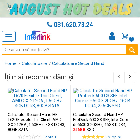
031.620.73.24
Toggle
0
navigation
Home
Calculatoare
Calculatoare Second Hand
Îți mai recomandăm și
Calculator Second Hand HP
Calculator Second Hand HP
T620 Flexible Thin Client, AMD
ProDesk 600 G3 SFF, Intel Core
GX-212GA ,1.60GHz, 4GB DDR3,
i5-6500 3.20GHz, 16GB DDR4,
80GB SATA
256GB
SSD
0 opinii
23 opinii