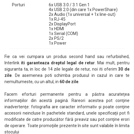
Porturi
6x USB 3.0 / 3.1 Gen 1
4x USB 2.0 (din care 1x PowerShare)
2x Audio (1x universal + 1x line-out)
1x RJ-45
2x DisplayPort
1x HDMI
1x Serial (COM)
2x PS/2
1x Power
Fie ca vei cumpara un produs second hand sau refurbished,
Interlink
iti garanteaza dreptul legal de retur
. Mai mult, pentru
siguranta ta, in loc de 14 zile legale de retur, noi iti oferim
30 de
zile
. De asemenea poti schimba produsul in cazul in care te
nemultumeste, cu un altul, in
60 de zile
.
Facem eforturi permanente pentru a păstra acurateţea
informaţiilor din acestă pagină. Rareori acestea pot conţine
inadvertenţe: fotografia are caracter informativ şi poate conţine
accesorii neincluse în pachetele standard, unele specificaţii pot fi
modificate de catre producător fără preaviz sau pot conţine erori
de operare. Toate promoţiile prezente în site sunt valabile în limita
stocului