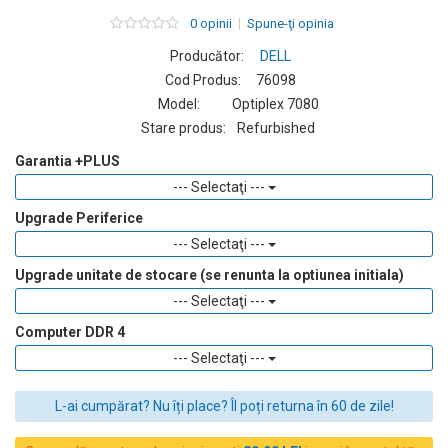
0 opinii
Spune-ţi opinia
Producător:
DELL
Cod Produs:
76098
Model:
Optiplex 7080
Stare produs:
Refurbished
Garantia +PLUS
--- Selectaţi ---
Upgrade Periferice
--- Selectaţi ---
Upgrade unitate de stocare (se renunta la optiunea initiala)
--- Selectaţi ---
Computer DDR 4
--- Selectaţi ---
L-ai cumpărat? Nu îți place? Îl poți returna în 60 de zile!