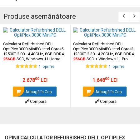
Produse asemănătoare
Calculator Refurbished DELL
Calculator Refurbished DELL
OptiPlex 3000 MiniPC, Intel Core i5-
OptiPlex 3000 MiniPC, Intel Core i3-
12500T 2.00 - 4.40GHz, 8GB DDR4,
12300T 2.30 - 4.20GHz, 8GB DDR4,
256GB
SSD, Windows 11 Home
256GB
SSD + Windows 11 Pro
1 opinie
1 opinie
00
00
2.678
LEI
1.648
LEI
Adaugă în Coş
Adaugă în Coş
Compară
Compară
OPINII CALCULATOR REFURBISHED DELL OPTIPLEX