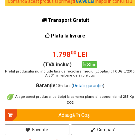
Comandă acest produs si primești
89.90 LEI
inapoi în contul tău
Transport Gratuit
Plata la livrare
00
1.798
LEI
(TVA inclus)
În Stoc
Pretul produsului nu include taxa de reciclare mediu (Ecoptax) cf OUG 5/2015,
Art 34, in valoare de 9 ron/buc
Garanție:
36 luni (
Detalii garanție
)
Alege acest produs si participi la salvarea planetei economisind
235 Kg
CO2
Adaugă în Coş
Favorite
Compară