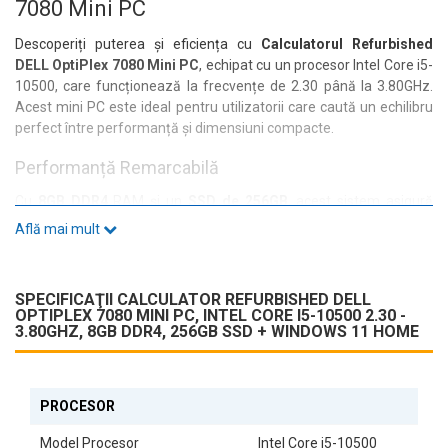
7080 Mini PC
Descoperiți puterea și eficiența cu
Calculatorul Refurbished
DELL OptiPlex 7080 Mini PC
, echipat cu un procesor Intel Core i5-
10500, care funcționează la frecvențe de 2.30 până la 3.80GHz.
Acest mini PC este ideal pentru utilizatorii care caută un echilibru
perfect între performanță și dimensiuni compacte.
Performanță Remarcabilă
Cu
8GB DDR4
RAM și un
SSD de 256GB
, acest sistem asigură
timpi de răspuns rapizi și o experiență fluidă, fie că lucrați la
Află mai mult
proiecte complexe, fie că navigați pe internet. Capacitatea de
stocare rapidă permite accesul instantaneu la fișierele
dumneavoastră esențiale.
SPECIFICAŢII CALCULATOR REFURBISHED DELL
OPTIPLEX 7080 MINI PC, INTEL CORE I5-10500 2.30 -
Conectivitate Versatilă
3.80GHZ, 8GB DDR4, 256GB SSD + WINDOWS 11 HOME
Calculatorul DELL OptiPlex 7080 vine echipat cu o gamă variată de
porturi, inclusiv:
PROCESOR
1x USB 3.2 Gen 2 Type-A cu PowerShare
1x USB 3.2 Gen 2 Type-C
Model Procesor
Intel Core i5-10500
2x DisplayPort