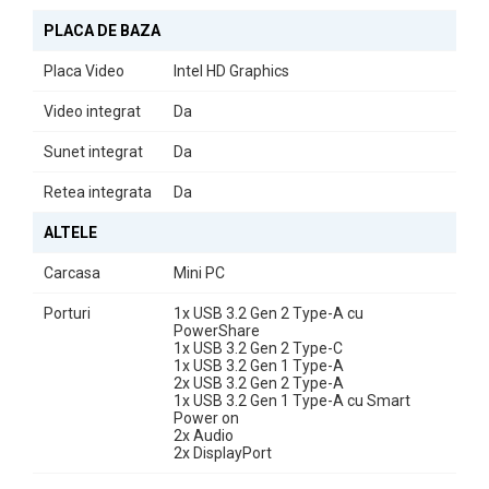
Experiență de Utilizare
PLACA DE BAZA
Cu
Windows 11 Home
preinstalat, veți beneficia de cele mai
Placa Video
Intel HD Graphics
recente funcționalități și îmbunătățiri de securitate, asigurându-vă
că sunteți mereu la curent cu tehnologia modernă.
Video integrat
Da
Calculatorul Refurbished DELL OptiPlex 7080 Mini PC este
Sunet integrat
Da
alegerea ideală pentru cei care doresc un sistem performant,
Retea integrata
Da
compact și fiabil, perfect pentru orice mediu de lucru sau acasă.
ALTELE
Carcasa
Mini PC
Porturi
1x USB 3.2 Gen 2 Type-A cu
PowerShare
1x USB 3.2 Gen 2 Type-C
1x USB 3.2 Gen 1 Type-A
2x USB 3.2 Gen 2 Type-A
1x USB 3.2 Gen 1 Type-A cu Smart
Power on
2x Audio
2x DisplayPort