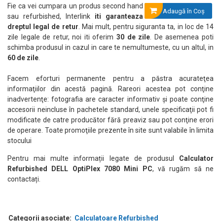
Fie ca vei cumpara un produs second hand
Adaugă în Coş
sau refurbished, Interlink
iti garanteaza
dreptul legal de retur
. Mai mult, pentru siguranta ta, in loc de 14
zile legale de retur, noi iti oferim
30 de zile
. De asemenea poti
schimba produsul in cazul in care te nemultumeste, cu un altul, in
60 de zile
.
Facem eforturi permanente pentru a păstra acurateţea
informaţiilor din acestă pagină. Rareori acestea pot conţine
inadvertenţe: fotografia are caracter informativ şi poate conţine
accesorii neincluse în pachetele standard, unele specificaţii pot fi
modificate de catre producător fără preaviz sau pot conţine erori
de operare. Toate promoţiile prezente în site sunt valabile în limita
stocului
Pentru mai multe informații legate de produsul
Calculator
Refurbished DELL OptiPlex 7080 Mini PC
, vă rugăm să ne
contactați.
Categorii asociate:
Calculatoare Refurbished